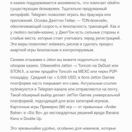
и казино поддерживается анонимность, что помогает обойти
существующие блокировки. Тщательно продуманный
интерфейс Telegram позволяет играть без браузера или
приложений. Основа Джеттон Геймс — TON-блокчейн,
обеспечивающий скорость и безопасность транзакций. Как и
у любого онлайн-казино, у ДжетТон есть сильные стороны и
слабые места, которые стоит учитывать перед регистрацией.
Эти меры позволяют избежать рисков и сделать процесс
азартной игры безопасным и контролируемым.
Своими отзывами о Jeton вы можете поделиться под
обзором казино. Обменяйте Jetton → Toncoin на DeDust или
STON.fi, а затем продайте Toncoin на MEXC или через P2P-
площадку. Средний газ ≈ 0,005 USD; в боте Jetton Games
платформa часто покрывает его сама. Актуальные ссылки
публикуются в Telegram-канале или отправляются на почту.
Такой обширный выбор делает JetTon Games универсальной
платформой, подходящей для всех категорий игроков.
Карточные игры Примерно 280 игр — от привычных «Andar
Bahar» и «Sic Bo» до нестандартных решений вроде Banana
Keno и Double Up.
Это чрезвычайно удобно, особенно для новичков, которые