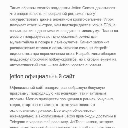
Таким образом служба поддержки Jetton Games доказывает,
что оперативность и прозрачный регламент могут
сосуществовать даже в анонимном крипто-сегменте. Игрок
получает ответ быстрее, чем подтверждается блок в TON, а
значит риски недопонимания сводятся к минимуму. Планы на
десктоп подразумевают многооконный режим для
мультитейбла в покере и лайв-рулетке. Клиент запомнит
расположение столов и автоматически изменит битрейт
видеопотока при переключении окон. Разработчики обещают
поддержку сторонних hotkey-скриптов, но с ограничением на
автоматический клик — так Jetton борется с ботами.
jetton официальный сайт
Официальный сайт внедрил разнообразную бонусную
программу, подходящую как новичкам, так и активным
игрокам. Можно приобрести поощрения в рамках бонусных
кодов, стартового пакета, а также участвовать в
эксклюзивных турнирах. Все акции обновляются
еженедельно, а эксклюзивные Jetton промокоды доступны в
Telegram и через e-mail рассылку. JetTon – казино, которое
предлагает огромный ассортимент игр, удобные платежные