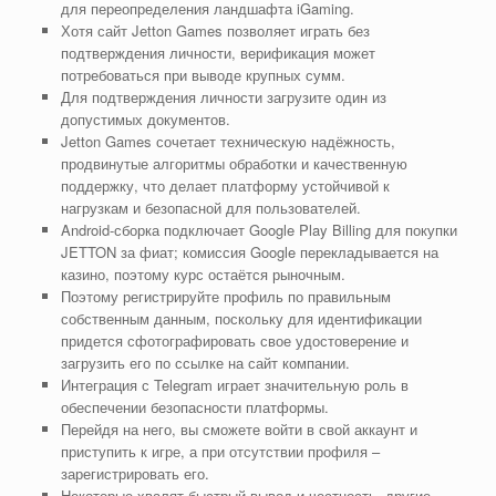
для переопределения ландшафта iGaming.
Хотя сайт Jetton Games позволяет играть без
подтверждения личности, верификация может
потребоваться при выводе крупных сумм.
Для подтверждения личности загрузите один из
допустимых документов.
Jetton Games сочетает техническую надёжность,
продвинутые алгоритмы обработки и качественную
поддержку, что делает платформу устойчивой к
нагрузкам и безопасной для пользователей.
Android-сборка подключает Google Play Billing для покупки
JETTON за фиат; комиссия Google перекладывается на
казино, поэтому курс остаётся рыночным.
Поэтому регистрируйте профиль по правильным
собственным данным, поскольку для идентификации
придется сфотографировать свое удостоверение и
загрузить его по ссылке на сайт компании.
Интеграция с Telegram играет значительную роль в
обеспечении безопасности платформы.
Перейдя на него, вы сможете войти в свой аккаунт и
приступить к игре, а при отсутствии профиля –
зарегистрировать его.
Некоторые хвалят быстрый вывод и честность, другие