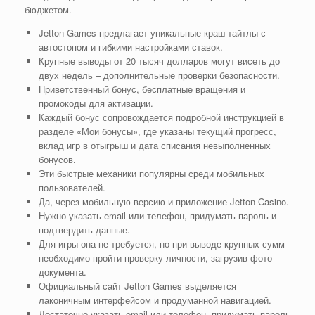
бюджетом.
Jetton Games предлагает уникальные краш-тайтлы с
автостопом и гибкими настройками ставок.
Крупные выводы от 20 тысяч долларов могут висеть до
двух недель – дополнительные проверки безопасности.
Приветственный бонус, бесплатные вращения и
промокоды для активации.
Каждый бонус сопровождается подробной инструкцией в
разделе «Мои бонусы», где указаны текущий прогресс,
вклад игр в отыгрыш и дата списания невыполненных
бонусов.
Эти быстрые механики популярны среди мобильных
пользователей.
Да, через мобильную версию и приложение Jetton Casino.
Нужно указать email или телефон, придумать пароль и
подтвердить данные.
Для игры она не требуется, но при выводе крупных сумм
необходимо пройти проверку личности, загрузив фото
документа.
Официальный сайт Jetton Games выделяется
лаконичным интерфейсом и продуманной навигацией.
Достаточно указать email или телефон, придумать пароль