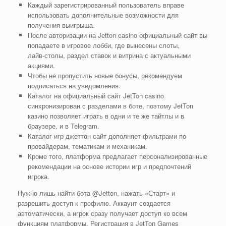
Каждый зарегистрированный пользователь вправе
использовать дополнительные возможности для
получения выигрыша.
После авторизации на Jetton casino официальный сайт вы
попадаете в игровое лобби, где вынесены слоты,
лайв‑столы, раздел ставок и витрина с актуальными
акциями.
Чтобы не пропустить новые бонусы, рекомендуем
подписаться на уведомления.
Каталог на официальный сайт JetTon casino
синхронизирован с разделами в боте, поэтому JetTon
казино позволяет играть в одни и те же тайтлы и в
браузере, и в Telegram.
Каталог игр джеттон сайт дополняет фильтрами по
провайдерам, тематикам и механикам.
Кроме того, платформа предлагает персонализированные
рекомендации на основе истории игр и предпочтений
игрока.
Нужно лишь найти бота @Jetton, нажать «Старт» и
разрешить доступ к профилю. Аккаунт создается
автоматически, а игрок сразу получает доступ ко всем
функциям платформы. Регистрация в JetTon Games