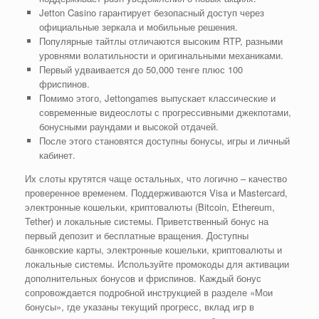
Jetton Casino гарантирует безопасный доступ через
официальные зеркала и мобильные решения.
Популярные тайтлы отличаются высоким RTP, разными
уровнями волатильности и оригинальными механиками.
Первый удваивается до 50,000 тенге плюс 100
фриспинов.
Помимо этого, Jettongames выпускает классические и
современные видеослоты с прогрессивными джекпотами,
бонусными раундами и высокой отдачей.
После этого становятся доступны бонусы, игры и личный
кабинет.
Их слоты крутятся чаще остальных, что логично – качество
проверенное временем. Поддерживаются Visa и Mastercard,
электронные кошельки, криптовалюты (Bitcoin, Ethereum,
Tether) и локальные системы. Приветственный бонус на
первый депозит и бесплатные вращения. Доступны
банковские карты, электронные кошельки, криптовалюты и
локальные системы. Используйте промокоды для активации
дополнительных бонусов и фриспинов. Каждый бонус
сопровождается подробной инструкцией в разделе «Мои
бонусы», где указаны текущий прогресс, вклад игр в