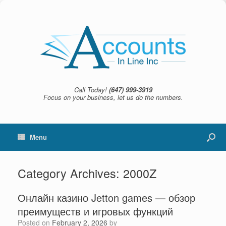
Call Today!
(647) 999-3919
Focus on your business, let us do the numbers.
Menu
Category Archives:
2000Z
Онлайн казино Jetton games — обзор
преимуществ и игровых функций
Posted on
February 2, 2026
by