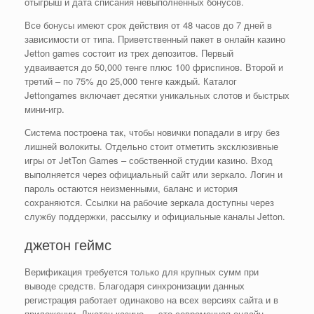
отыгрыш и дата списания невыполненных бонусов.
Все бонусы имеют срок действия от 48 часов до 7 дней в
зависимости от типа. Приветственный пакет в онлайн казино
Jetton games состоит из трех депозитов. Первый
удваивается до 50,000 тенге плюс 100 фриспинов. Второй и
третий – по 75% до 25,000 тенге каждый. Каталог
Jettongames включает десятки уникальных слотов и быстрых
мини-игр.
Система построена так, чтобы новички попадали в игру без
лишней волокиты. Отдельно стоит отметить эксклюзивные
игры от JetTon Games – собственной студии казино. Вход
выполняется через официальный сайт или зеркало. Логин и
пароль остаются неизменными, баланс и история
сохраняются. Ссылки на рабочие зеркала доступны через
службу поддержки, рассылку и официальные каналы Jetton.
джетон геймс
Верификация требуется только для крупных сумм при
выводе средств. Благодаря синхронизации данных
регистрация работает одинаково на всех версиях сайта и в
приложении. Джетон казино — это современная онлайн-