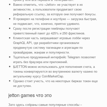
Важно отметить, что «Jetton» не участвует в их
активностях, а пользователи продвигают свою
реферальную ссылку, за которую они получают бонусы.
Я проверял на телефоне и ноутбуке — загрузка быстрая,
не подвисает, что, конечно, приятно удивило.
Сразу после регистрации гемблеры получают
приветственный пакет до 425% и 250 фриспинов.
Клиентская часть запрашивает игровые лобби через
GraphQL API, где разработчики организовали
продвинутую систему пагинации и агрегации по
провайдерам, жанрам и популярности.
Тщательно продуманный интерфейс Telegram позволяет
играть без браузера или приложений.
$JETTON можно использовать для пополнения счета, а
токены конвертируются во внутреннюю валюту казино по
актуальному курсу CoinMarketCap.
Однако стоит учесть, что на некоторых биржах токен еще
не доступен.
jetton games что это
Зато здесь собраны самые популярные способы –