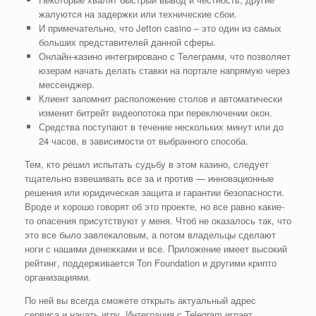
жалуются на задержки или технические сбои.
И примечательно, что Jetton casino – это один из самых
больших представителей данной сферы.
Онлайн-казино интегрировано с Телеграмм, что позволяет
юзерам начать делать ставки на портале напрямую через
мессенджер.
Клиент запомнит расположение столов и автоматически
изменит битрейт видеопотока при переключении окон.
Средства поступают в течение нескольких минут или до
24 часов, в зависимости от выбранного способа.
Тем, кто решил испытать судьбу в этом казино, следует
тщательно взвешивать все за и против — инновационные
решения или юридическая защита и гарантии безопасности.
Вроде и хорошо говорят об это проекте, но все равно какие-
то опасения присутствуют у меня. Чтоб не оказалось так, что
это все было завлекаловым, а потом владельцы сделают
ноги с нашими денежками и все. Приложение имеет высокий
рейтинг, поддерживается Ton Foundation и другими крипто
организациями.
По ней вы всегда сможете открыть актуальный адрес
сервиса и начать игру. Интеграция с Telegram играет