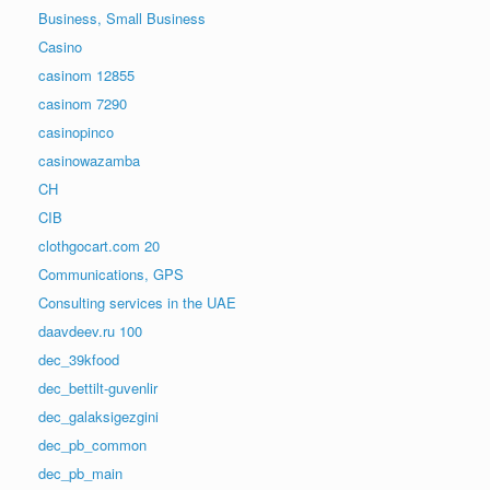
Business, Small Business
Casino
casinom 12855
casinom 7290
casinopinco
casinowazamba
CH
CIB
clothgocart.com 20
Communications, GPS
Consulting services in the UAE
daavdeev.ru 100
dec_39kfood
dec_bettilt-guvenlir
dec_galaksigezgini
dec_pb_common
dec_pb_main