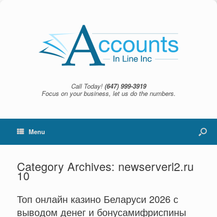
Call Today!
(647) 999-3919
Focus on your business, let us do the numbers.
Menu
Category Archives:
newserverl2.ru
10
Топ онлайн казино Беларуси 2026 с
выводом денег и бонусамифриспины