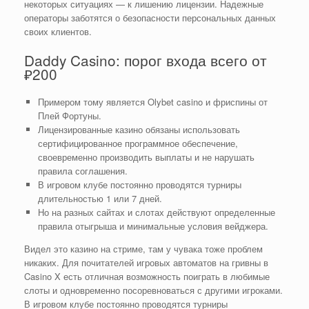
некоторых ситуациях — к лишению лицензии. Надежные
операторы заботятся о безопасности персональных данных
своих клиентов.
Daddy Casino: порог входа всего от
₽200
Примером тому является Olybet casino и фриспины от
Плей Фортуны.
Лицензированные казино обязаны использовать
сертифицированное программное обеспечение,
своевременно производить выплаты и не нарушать
правила соглашения.
В игровом клубе постоянно проводятся турниры
длительностью 1 или 7 дней.
Но на разных сайтах и слотах действуют определенные
правила отыгрыша и минимальные условия вейджера.
Видел это казино на стриме, там у чувака тоже проблем
никаких. Для почитателей игровых автоматов на гривны в
Casino X есть отличная возможность поиграть в любимые
слоты и одновременно посоревноваться с другими игроками.
В игровом клубе постоянно проводятся турниры