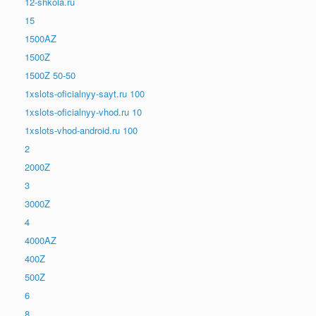
12-shkola.ru
15
1500AZ
1500Z
1500Z 50-50
1xslots-oficialnyy-sayt.ru 100
1xslots-oficialnyy-vhod.ru 10
1xslots-vhod-android.ru 100
2
2000Z
3
3000Z
4
4000AZ
400Z
500Z
6
8