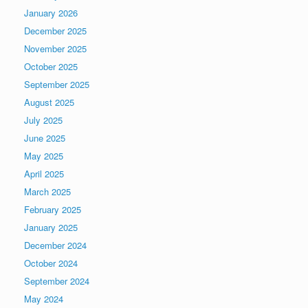
January 2026
December 2025
November 2025
October 2025
September 2025
August 2025
July 2025
June 2025
May 2025
April 2025
March 2025
February 2025
January 2025
December 2024
October 2024
September 2024
May 2024