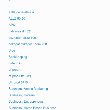
9
a16z generative ai
ALLZ 50-50
APK
bahisyasal 4521
bezhinternat.ru 100
bezopasnyirepost.com 200
Blog
Bookkeeping
bstech.in
bt prod
bt prod 3810 (2)
BT prod 5715
Business, Article Marketing
Business, Careers
Business, Entrepreneurs
Business, Home Based Business