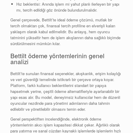
Hız beklentisi: Anında işlem mi yahut planlı ilerleyen bir yapı
mı, tercih edildiği göz önünde bulundurulmalıdır.
Genel çerçevede, Bettilt’te ideal ödeme çözümü, mutlak bir
tercih olmaktan çok, finansal tercih profiline en elverişli kalan
yaklaşım olarak kabul edilmelidir. Bu anlayış, hem oyuncu
tatminini yükseltir hem de işlem akışlarının daha sağlıklı biçimde
sürdürülmesini mümkün kılar.
Bettilt ödeme yöntemlerinin genel
analizi
Bettilt’te sunulan finansal seçenekler, akışkanlık, erişim kolaylığı
ve veri güvenliği temelinde istikrarlı bir çerçeve ortaya koyar.
Platform, farklı kullanıcı beklentilerini standart bir yapıya
hapsetmek yerine, çeşitli ödeme alternatifleriyle ayarlanabilir bir
yapı esas alır. Bu model, deneyimsiz kullanıcılar hem de düzenli
oyuncular nezdinde para yönetimi adımlarının daha tahmin
edilebilir ve yönetilebilir olmasını temin eder.
Genel perspektiften incelendiğinde, elektronik ödeme
yöntemlerinin akıcı işlem kapasitesi dikkat çeker. Ağırlıklı olarak
para yatırma ve sanal cüzdan kaynaklı işlemlerde işlemlerin hızlı