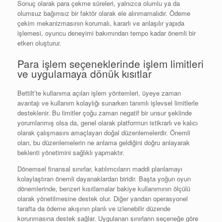
Sonuç olarak para çekme süreleri, yalnızca olumlu ya da
olumsuz bağımsız bir faktör olarak ele alınmamalıdır. Ödeme
çekim mekanizmasının korumalı, kararlı ve anlaşılır yapıda
işlemesi, oyuncu deneyimi bakımından tempo kadar önemli bir
etken oluşturur.
Para işlem seçeneklerinde işlem limitleri
ve uygulamaya dönük kısıtlar
Bettilt’te kullanıma açılan işlem yöntemleri, üyeye zaman
avantajı ve kullanım kolaylığı sunarken tanımlı işlevsel limitlerle
desteklenir. Bu limitler çoğu zaman negatif bir unsur şeklinde
yorumlanmış olsa da, genel olarak platformun istikrarlı ve kalıcı
olarak çalışmasını amaçlayan doğal düzenlemelerdir. Önemli
olan, bu düzenlemelerin ne anlama geldiğini doğru anlayarak
beklenti yönetimini sağlıklı yapmaktır.
Dönemsel finansal sınırlar, katılımcıların maddi planlamayı
kolaylaştıran önemli dayanaklardan biridir. Başta yoğun oyun
dönemlerinde, benzeri kısıtlamalar bakiye kullanımının ölçülü
olarak yönetilmesine destek olur. Diğer yandan operasyonel
tarafta da ödeme akışının planlı ve izlenebilir düzende
korunmasına destek sağlar. Uygulanan sınırların seçeneğe göre