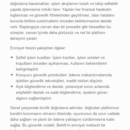
doğrulama basamakları, işlem akışlarının tutarlı ve takip edilebilir
yapıda işlemesine imkân tanır. Yapılan her finansal hareketin
loglanması ve güvenlik filtrelerinden geçirilmesi, olası hataların
bununla birlikte suistimallerin önceden belirlenmesine destek
verir. Başlangıçta zaman alan bir prosedür gibi hissedilen bu
süreçler, zaman içinde daha pürüzsüz ve net bir platform
deneyimi yaratır.
Emniyet hissini pekiştiren öğeler:
Şeffaf işlem kuralları: İşlem kısıtları, işlem süreleri ve
koşulların önceden açıklanması, kullanım beklentilerini
belirginleştirir.
Koruyucu güvenlik protokolleri: ödeme mekanizmalarında
işletilen güvenlik teknolojileri, maddi riskleri düşürür.
Açık bilgilendirme ve destek: potansiyel sorun anlarında
erişilebilir destek ve sade bilgilendirme, üyelerin güven
algısını sağlamlaştırır.
Genel çerçevede kimlik doğrulama adımları, doğrudan platformun
kendini korumasını olmanın ötesinde, oyuncunun da uzun vadede
daha sağlam ve planlı bir ödeme yaklaşımı sürdürmesine katkı
sağlar. Bu güvenlik modeli, Bettilt’in emniyet merkezli bir