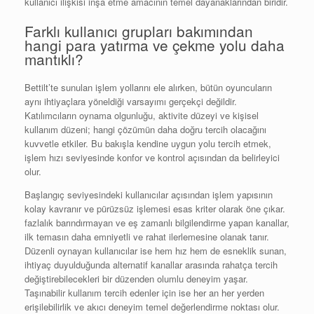
kullanıcı ilişkisi inşa etme amacının temel dayanaklarından biridir.
Farklı kullanıcı grupları bakımından
hangi para yatırma ve çekme yolu daha
mantıklı?
Bettilt’te sunulan işlem yollarını ele alırken, bütün oyuncuların
aynı ihtiyaçlara yöneldiği varsayımı gerçekçi değildir.
Katılımcıların oynama olgunluğu, aktivite düzeyi ve kişisel
kullanım düzeni; hangi çözümün daha doğru tercih olacağını
kuvvetle etkiler. Bu bakışla kendine uygun yolu tercih etmek,
işlem hızı seviyesinde konfor ve kontrol açısından da belirleyici
olur.
Başlangıç seviyesindeki kullanıcılar açısından işlem yapısının
kolay kavranır ve pürüzsüz işlemesi esas kriter olarak öne çıkar.
fazlalık barındırmayan ve eş zamanlı bilgilendirme yapan kanallar,
ilk temasın daha emniyetli ve rahat ilerlemesine olanak tanır.
Düzenli oynayan kullanıcılar ise hem hız hem de esneklik sunan,
ihtiyaç duyulduğunda alternatif kanallar arasında rahatça tercih
değiştirebilecekleri bir düzenden olumlu deneyim yaşar.
Taşınabilir kullanım tercih edenler için ise her an her yerden
erişilebilirlik ve akıcı deneyim temel değerlendirme noktası olur.