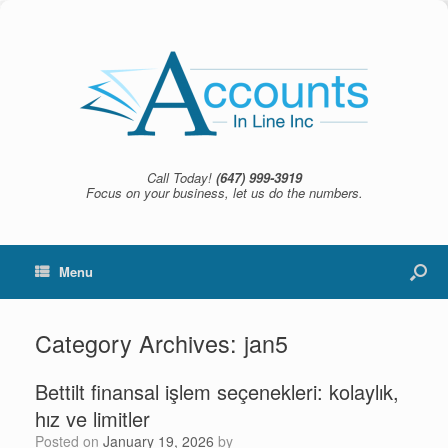
Call Today!
(647) 999-3919
Focus on your business, let us do the numbers.
Menu
Category Archives:
jan5
Bettilt finansal işlem seçenekleri: kolaylık,
hız ve limitler
Posted on
January 19, 2026
by