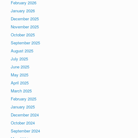
February 2026
January 2026
December 2025
November 2025
October 2025
September 2025
August 2025
July 2025
June 2025
May 2025
April 2025
March 2025
February 2025
January 2025
December 2024
October 2024
September 2024