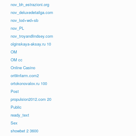
nov_bh_estrazioni.org
nov_deluxedetailga.com
nov_lod+wd+sb
nov_PL
nov_troyandlindsey.com
olginskaya-aksay.ru 10
OM
OM cc
Online Casino
ori9infarm.com2
ortokonovalov.ru 100
Post
propulsion2012.com 20
Public
ready_text
Sex
showbet 2 3600