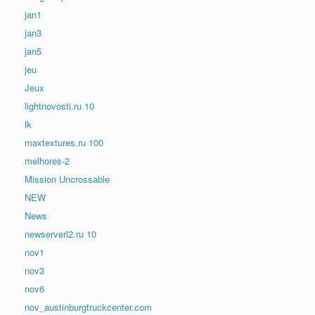
jan1
jan3
jan5
jeu
Jeux
lightnovosti.ru 10
lk
maxtextures.ru 100
melhores-2
Mission Uncrossable
NEW
News
newserverl2.ru 10
nov1
nov3
nov6
nov_austinburgtruckcenter.com