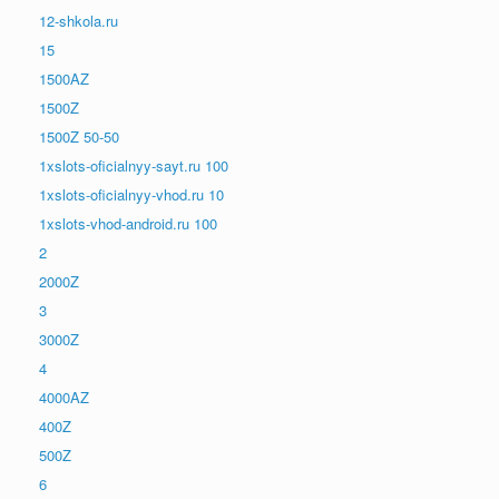
12-shkola.ru
15
1500AZ
1500Z
1500Z 50-50
1xslots-oficialnyy-sayt.ru 100
1xslots-oficialnyy-vhod.ru 10
1xslots-vhod-android.ru 100
2
2000Z
3
3000Z
4
4000AZ
400Z
500Z
6