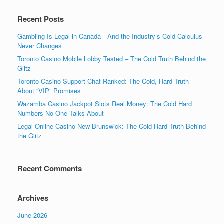
Recent Posts
Gambling Is Legal in Canada—And the Industry’s Cold Calculus
Never Changes
Toronto Casino Mobile Lobby Tested – The Cold Truth Behind the
Glitz
Toronto Casino Support Chat Ranked: The Cold, Hard Truth
About “VIP” Promises
Wazamba Casino Jackpot Slots Real Money: The Cold Hard
Numbers No One Talks About
Legal Online Casino New Brunswick: The Cold Hard Truth Behind
the Glitz
Recent Comments
Archives
June 2026