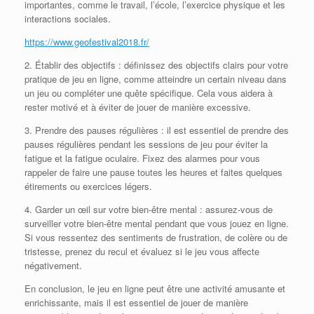
importantes, comme le travail, l’école, l’exercice physique et les
interactions sociales.
https://www.geofestival2018.fr/
2. Établir des objectifs : définissez des objectifs clairs pour votre
pratique de jeu en ligne, comme atteindre un certain niveau dans
un jeu ou compléter une quête spécifique. Cela vous aidera à
rester motivé et à éviter de jouer de manière excessive.
3. Prendre des pauses régulières : il est essentiel de prendre des
pauses régulières pendant les sessions de jeu pour éviter la
fatigue et la fatigue oculaire. Fixez des alarmes pour vous
rappeler de faire une pause toutes les heures et faites quelques
étirements ou exercices légers.
4. Garder un œil sur votre bien-être mental : assurez-vous de
surveiller votre bien-être mental pendant que vous jouez en ligne.
Si vous ressentez des sentiments de frustration, de colère ou de
tristesse, prenez du recul et évaluez si le jeu vous affecte
négativement.
En conclusion, le jeu en ligne peut être une activité amusante et
enrichissante, mais il est essentiel de jouer de manière