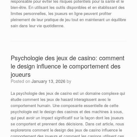
responsable pour éviter les risques potentiels pour la santé et le
bien-être. En utilisant les outils disponibles et en établissant des
limites personnelles, les joueurs en ligne peuvent profiter
pleinement de leur pratique de jeu tout en maintenant un équilibre
sain dans leur vie quotidienne.
Psychologie des jeux de casino: comment
le design influence le comportement des
joueurs
Posted on
January 13, 2026
by
La psychologie des jeux de casino est un domaine complexe qui
étudie comment les jeux de hasard interagissent avec le
comportement humain. Une composante essentielle de cette
psychologie est le design des casinos et des machines à sous,
qui peut avoir un impact significatif sur la façon dont les joueurs
se comportent et prennent des décisions. Dans cet article, nous
explorerons comment le design des jeux de casino influence le
comportement des joueurs et comment les casinos utilisent ces