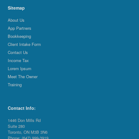
Sitemap
About Us
App Partners
Bookkeeping
Client Intake Form
Contact Us
Income Tax
Lorem Ipsum
Meet The Owner
Training
Contact Info:
1446 Don Mills Rd
Suite 280
Toronto, ON M3B 3N6
Phone: (647) 999-3919