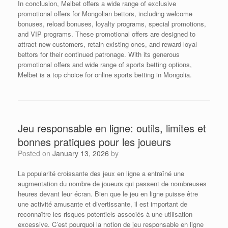
In conclusion, Melbet offers a wide range of exclusive
promotional offers for Mongolian bettors, including welcome
bonuses, reload bonuses, loyalty programs, special promotions,
and VIP programs. These promotional offers are designed to
attract new customers, retain existing ones, and reward loyal
bettors for their continued patronage. With its generous
promotional offers and wide range of sports betting options,
Melbet is a top choice for online sports betting in Mongolia.
Jeu responsable en ligne: outils, limites et
bonnes pratiques pour les joueurs
Posted on
January 13, 2026
by
La popularité croissante des jeux en ligne a entraîné une
augmentation du nombre de joueurs qui passent de nombreuses
heures devant leur écran. Bien que le jeu en ligne puisse être
une activité amusante et divertissante, il est important de
reconnaître les risques potentiels associés à une utilisation
excessive. C’est pourquoi la notion de jeu responsable en ligne