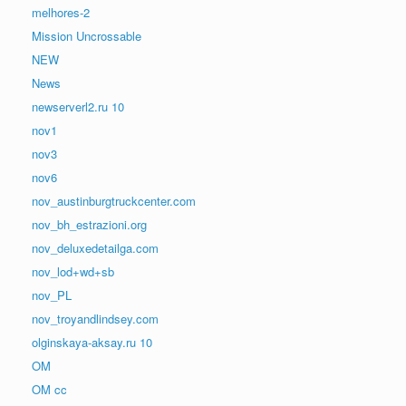
melhores-2
Mission Uncrossable
NEW
News
newserverl2.ru 10
nov1
nov3
nov6
nov_austinburgtruckcenter.com
nov_bh_estrazioni.org
nov_deluxedetailga.com
nov_lod+wd+sb
nov_PL
nov_troyandlindsey.com
olginskaya-aksay.ru 10
OM
OM cc