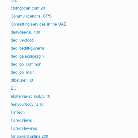
clothgocart.com 20
Communications, GPS
Consulting services in the UAE
daavdeev.ru 100
dec_39kfood
dec_bettilt-guvenlir
dec_galaksigezgini
dec_pb_common
dec_pb_main
dfbet.net.in3
EC
ekaterina-school.ru 10
feelyourbody.ru 10
FinTech
Forex News
Forex Reviews
fortboyard.online 200