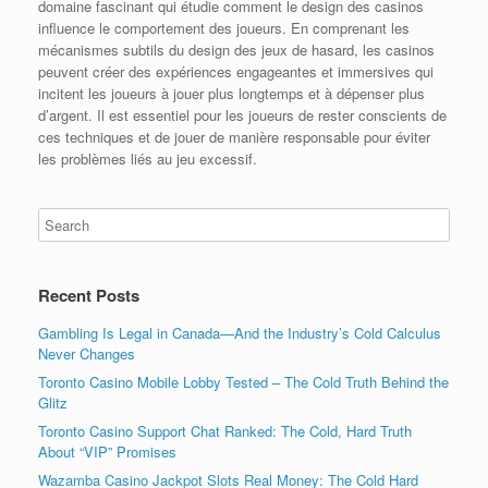
domaine fascinant qui étudie comment le design des casinos
influence le comportement des joueurs. En comprenant les
mécanismes subtils du design des jeux de hasard, les casinos
peuvent créer des expériences engageantes et immersives qui
incitent les joueurs à jouer plus longtemps et à dépenser plus
d’argent. Il est essentiel pour les joueurs de rester conscients de
ces techniques et de jouer de manière responsable pour éviter
les problèmes liés au jeu excessif.
Recent Posts
Gambling Is Legal in Canada—And the Industry’s Cold Calculus
Never Changes
Toronto Casino Mobile Lobby Tested – The Cold Truth Behind the
Glitz
Toronto Casino Support Chat Ranked: The Cold, Hard Truth
About “VIP” Promises
Wazamba Casino Jackpot Slots Real Money: The Cold Hard