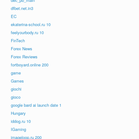
dec_pb_main
dfbet.net.in3
EC
ekaterina-school.ru 10
feelyourbody.ru 10
FinTech
Forex News
Forex Reviews
fortboyard.online 200
game
Games
giochi
gioco
google bard ai launch date 1
Hungary
iddog.ru 10
IGaming
imageloop.ru 200