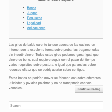
Bonos
Juegos
Requisitos
Legalidad
Aplicaciones
Las giros de balde carente tanque acerca de las casinos en
internet son la excelente forma sobre probar las tragamonedas
sin invertir dinero. Todos estos giros podemos ganar igual que
dinero de bono, cual requiere seguir con el pasar del tiempo
varios requisitos sobre postura, o igual que ganancias sobre
recursos eficaz que se podrí¡ apartar sobre contiguo.
Estos bonos se podrí­an mover se fabrican con sobre diferentes
utilidades y joviales palabras y no ha transpirado esencia
variables.
Continue reading