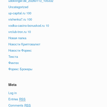
udoklinger.de_20260113_105332
Uncategorized
up-capital.ru 100
vishenka7.ru 100
vodka-casino-bonuskod.ru 10
vrclub-tron.ru 10
Новая папка
Новости Криптовалют
Новости Форекс
Текста
Финтех
Форекс Брокеры
Meta
Log in
Entries
RSS
Comments
RSS