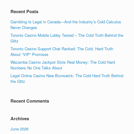
Recent Posts
Gambling Is Legal in Canada—And the Industry’s Cold Calculus
Never Changes
Toronto Casino Mobile Lobby Tested – The Cold Truth Behind the
Glitz
Toronto Casino Support Chat Ranked: The Cold, Hard Truth
About “VIP” Promises
Wazamba Casino Jackpot Slots Real Money: The Cold Hard
Numbers No One Talks About
Legal Online Casino New Brunswick: The Cold Hard Truth Behind
the Glitz
Recent Comments
Archives
June 2026