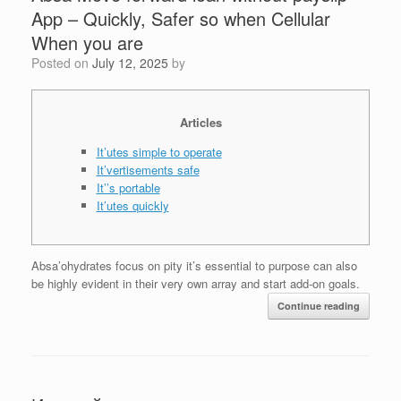
App – Quickly, Safer so when Cellular
When you are
Posted on
July 12, 2025
by
Articles
It’utes simple to operate
It’vertisements safe
It’’s portable
It’utes quickly
Absa’ohydrates focus on pity it’s essential to purpose can also
be highly evident in their very own array and start add-on goals.
Continue reading