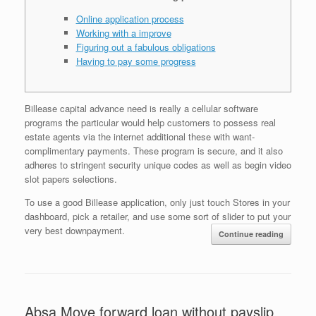
Online application process
Working with a improve
Figuring out a fabulous obligations
Having to pay some progress
Billease capital advance need is really a cellular software
programs the particular would help customers to possess real
estate agents via the internet additional these with want-
complimentary payments. These program is secure, and it also
adheres to stringent security unique codes as well as begin video
slot papers selections.
To use a good Billease application, only just touch Stores in your
dashboard, pick a retailer, and use some sort of slider to put your
very best downpayment.
Continue reading
Absa Move forward loan without payslip