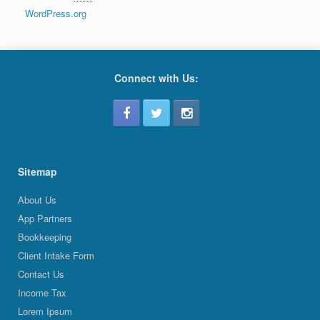
WordPress.org
Connect with Us:
Sitemap
About Us
App Partners
Bookkeeping
Client Intake Form
Contact Us
Income Tax
Lorem Ipsum