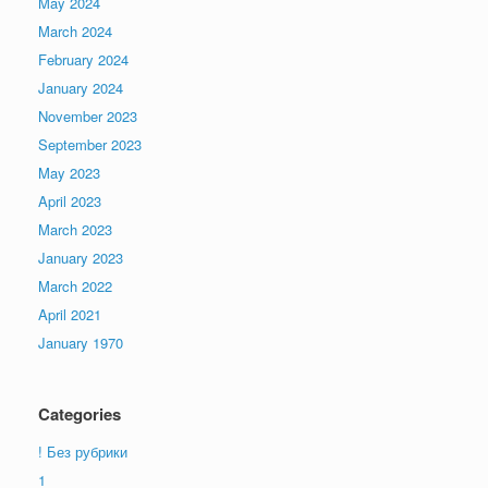
May 2024
March 2024
February 2024
January 2024
November 2023
September 2023
May 2023
April 2023
March 2023
January 2023
March 2022
April 2021
January 1970
Categories
! Без рубрики
1