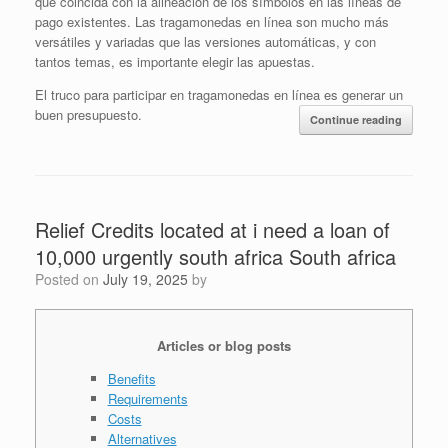
que coincida con la alineación de los símbolos en las líneas de
pago existentes. Las tragamonedas en línea son mucho más
versátiles y variadas que las versiones automáticas, y con
tantos temas, es importante elegir las apuestas.
El truco para participar en tragamonedas en línea es generar un
buen presupuesto.
Continue reading
Relief Credits located at i need a loan of
10,000 urgently south africa South africa
Posted on
July 19, 2025
by
Articles or blog posts
Benefits
Requirements
Costs
Alternatives