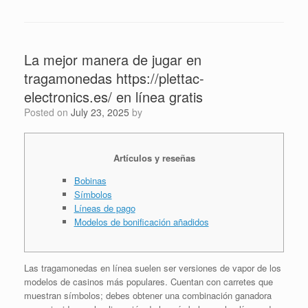
La mejor manera de jugar en
tragamonedas https://plettac-
electronics.es/ en línea gratis
Posted on
July 23, 2025
by
Artículos y reseñas
Bobinas
Símbolos
Líneas de pago
Modelos de bonificación añadidos
Las tragamonedas en línea suelen ser versiones de vapor de los
modelos de casinos más populares. Cuentan con carretes que
muestran símbolos; debes obtener una combinación ganadora