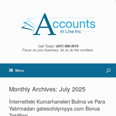
Call Today!
(647) 999-3919
Focus on your business, let us do the numbers.
Menu
Monthly Archives:
July 2025
İnternetteki Kumarhaneleri Bulma ve Para
Yatırmadan gatesofolympys.com Bonus
Teklifleri