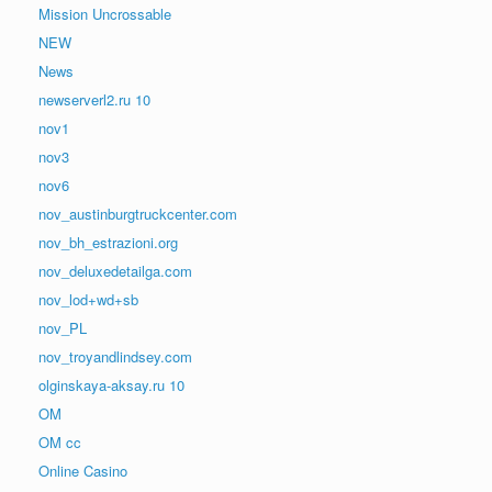
Mission Uncrossable
NEW
News
newserverl2.ru 10
nov1
nov3
nov6
nov_austinburgtruckcenter.com
nov_bh_estrazioni.org
nov_deluxedetailga.com
nov_lod+wd+sb
nov_PL
nov_troyandlindsey.com
olginskaya-aksay.ru 10
OM
OM cc
Online Casino