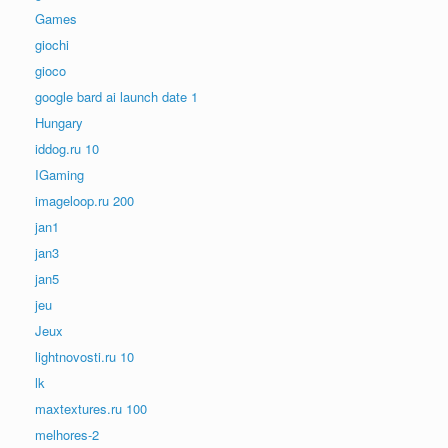
Games
giochi
gioco
google bard ai launch date 1
Hungary
iddog.ru 10
IGaming
imageloop.ru 200
jan1
jan3
jan5
jeu
Jeux
lightnovosti.ru 10
lk
maxtextures.ru 100
melhores-2