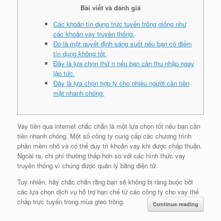
Bài viết và đánh giá
Các khoản tín dụng trực tuyến trông giống như
các khoản vay truyền thống.
Đó là một quyết định sáng suốt nếu bạn có điểm
tín dụng không tốt.
Đây là lựa chọn thứ n nếu bạn cần thu nhập ngay
lập tức.
Đây là lựa chọn hợp lý cho nhiều người cần tiền
mặt nhanh chóng.
Vay tiền qua internet chắc chắn là một lựa chọn tốt nếu bạn cần
tiền nhanh chóng. Một số công ty cung cấp các chương trình
phần mềm nhỏ và có thể duy trì khoản vay khi được chấp thuận.
Ngoài ra, chi phí thường thấp hơn so với các hình thức vay
truyền thống vì chúng được quản lý bằng điện tử.
Tuy nhiên, hãy chắc chắn rằng bạn sẽ không bị ràng buộc bởi
các lựa chọn dịch vụ hỗ trợ hạn chế từ các công ty cho vay thế
chấp trực tuyến trong mùa gieo trồng.
Continue reading