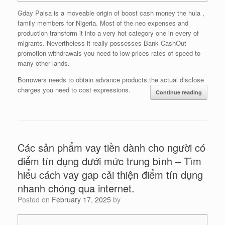
Gday Paisa is a moveable origin of boost cash money the hula ,
family members for Nigeria. Most of the neo expenses and
production transform it into a very hot category one in every of
migrants. Nevertheless it really possesses Bank CashOut
promotion withdrawals you need to low-prices rates of speed to
many other lands.
Borrowers needs to obtain advance products the actual disclose
charges you need to cost expressions.
Continue reading
Các sản phẩm vay tiền dành cho người có
điểm tín dụng dưới mức trung bình – Tìm
hiểu cách vay gap cải thiện điểm tín dụng
nhanh chóng qua internet.
Posted on
February 17, 2025
by