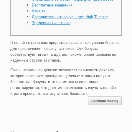
Бесплатные вращения
Кэшбэк
Дополнительные бонусы для High Tumbler
Эффективные ставки
В онлайн-казино вам предлагают различные уровни бонусов
для привлечения новых участников. Эти бонусы
соответствуют играм, а другие, похоже, ориентированы на
надежные стратегии ставок.
Очень небольшой депозит позволяет размещать рекламу,
которая позволяет проходить целевые этапы и получать
бесплатные бонусы, в то время как многие люди
регистрируются, что дает им возможность изучать онлайн-
игры и проверять тактику ставок бесплатно.
Continue reading