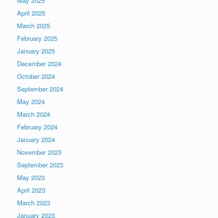
May 2025
April 2025
March 2025
February 2025
January 2025
December 2024
October 2024
September 2024
May 2024
March 2024
February 2024
January 2024
November 2023
September 2023
May 2023
April 2023
March 2023
January 2023