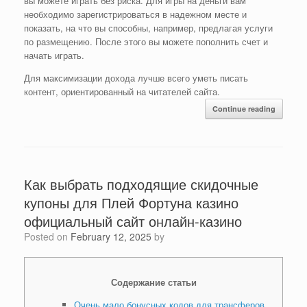
вы можете играть без риска. Для игры на деньги вам
необходимо зарегистрироваться в надежном месте и
показать, на что вы способны, например, предлагая услуги
по размещению. После этого вы можете пополнить счет и
начать играть.
Для максимизации дохода лучше всего уметь писать
контент, ориентированный на читателей сайта.
Continue reading
Как выбрать подходящие скидочные
купоны для Плей Фортуна казино
официальный сайт онлайн-казино
Posted on
February 12, 2025
by
Содержание статьи
Очень мало бонусных кодов для трансферов