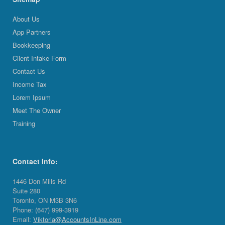
About Us
App Partners
Bookkeeping
Client Intake Form
Contact Us
Income Tax
Lorem Ipsum
Meet The Owner
Training
Contact Info:
1446 Don Mills Rd
Suite 280
Toronto, ON M3B 3N6
Phone: (647) 999-3919
Email:
Viktoria@AccountsInLine.com