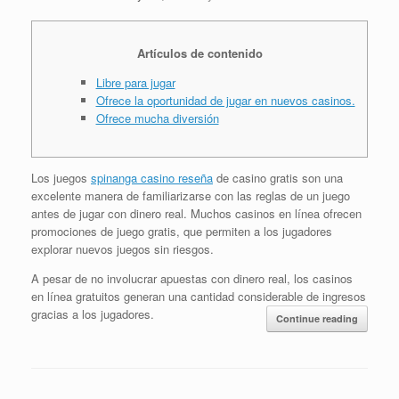
Artículos de contenido
Libre para jugar
Ofrece la oportunidad de jugar en nuevos casinos.
Ofrece mucha diversión
Los juegos
spinanga casino reseña
de casino gratis son una
excelente manera de familiarizarse con las reglas de un juego
antes de jugar con dinero real. Muchos casinos en línea ofrecen
promociones de juego gratis, que permiten a los jugadores
explorar nuevos juegos sin riesgos.
A pesar de no involucrar apuestas con dinero real, los casinos
en línea gratuitos generan una cantidad considerable de ingresos
gracias a los jugadores.
Continue reading