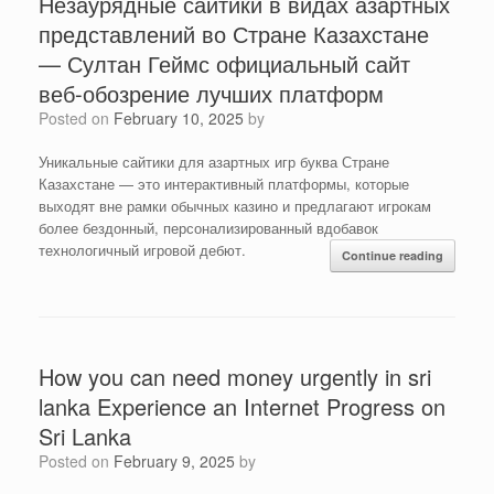
Незаурядные сайтики в видах азартных
представлений во Стране Казахстане
— Султан Геймс официальный сайт
веб-обозрение лучших платформ
Posted on
February 10, 2025
by
Уникальные сайтики для азартных игр буква Стране
Казахстане — это интерактивный платформы, которые
выходят вне рамки обычных казино и предлагают игрокам
более бездонный, персонализированный вдобавок
технологичный игровой дебют.
Continue reading
How you can need money urgently in sri
lanka Experience an Internet Progress on
Sri Lanka
Posted on
February 9, 2025
by