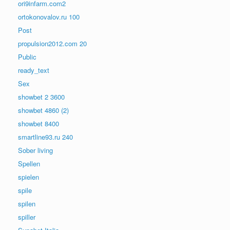
ori9infarm.com2
ortokonovalov.ru 100
Post
propulsion2012.com 20
Public
ready_text
Sex
showbet 2 3600
showbet 4860 (2)
showbet 8400
smartline93.ru 240
Sober living
Spellen
spielen
spile
spilen
spiller