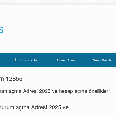
Income Tax
Client Area
New Clients
om 12855
rum açma Adresi 2025 ve hesap açma özellikleri
oturum açma Adresi 2025 ve