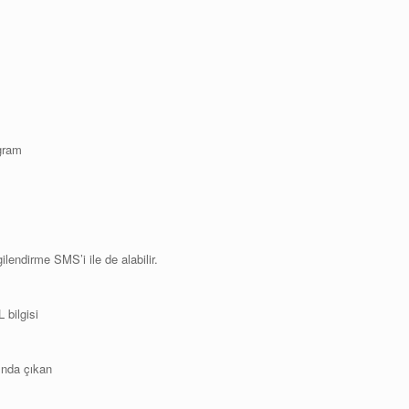
egram
lendirme SMS’i ile de alabilir.
 bilgisi
ında çıkan