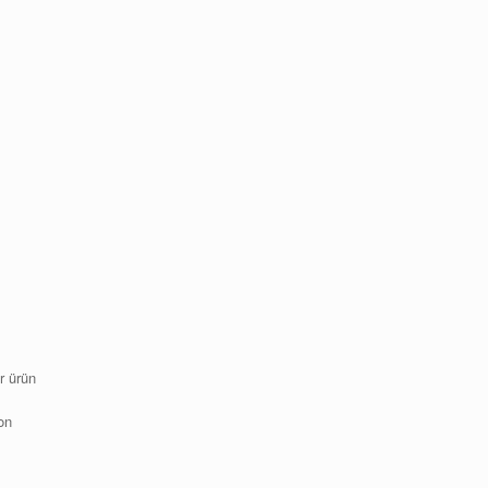
r ürün
on