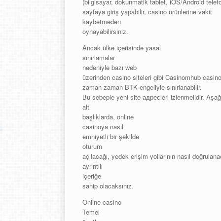
(bilgisayar, dokunmatik tablet, iOS/Android telef
sayfaya giriş yapabilir, casino ürünlerine vakit
kaybetmeden
oynayabilirsiniz.
Ancak ülke içerisinde yasal
sınırlamalar
nedeniyle bazı web
üzerinden casino siteleri gibi Casinomhub casin
zaman zaman BTK engeliyle sınırlanabilir.
Bu sebeple yeni site адресleri izlenmelidir. Aşağ
alt
başlıklarda, online
casinoya nasıl
emniyetli bir şekilde
oturum
açılacağı, yedek erişim yollarının nasıl doğrula
ayrıntılı
içeriğe
sahip olacaksınız.
Online casino
Temel