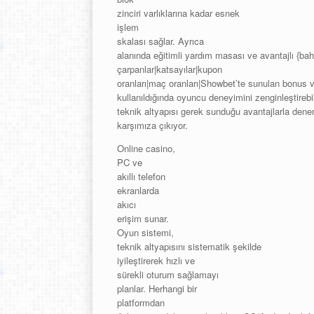
zinciri varlıklarına kadar esnek
işlem
skalası sağlar. Ayrıca
alanında eğitimli yardım masası ve avantajlı {bahi
çarpanlar|katsayılar|kupon
oranları|maç oranları|Showbet’te sunulan bonus v
kullanıldığında oyuncu deneyimini zenginleştireb
teknik altyapısı gerek sunduğu avantajlarla dene
karşımıza çıkıyor.
Online casino,
PC ve
akıllı telefon
ekranlarda
akıcı
erişim sunar.
Oyun sistemi,
teknik altyapısını sistematik şekilde
iyileştirerek hızlı ve
sürekli oturum sağlamayı
planlar. Herhangi bir
platformdan