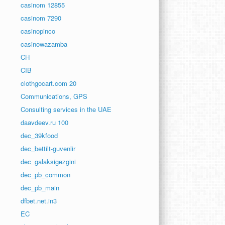
casinom 12855
casinom 7290
casinopinco
casinowazamba
CH
CIB
clothgocart.com 20
Communications, GPS
Consulting services in the UAE
daavdeev.ru 100
dec_39kfood
dec_bettilt-guvenlir
dec_galaksigezgini
dec_pb_common
dec_pb_main
dfbet.net.in3
EC