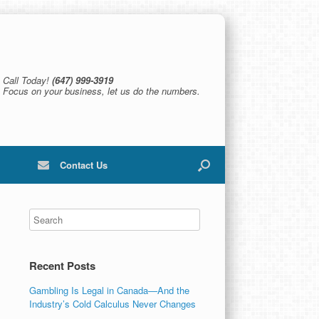
Call Today!
(647) 999-3919
Focus on your business, let us do the numbers.
Contact Us
Recent Posts
Gambling Is Legal in Canada—And the
Industry’s Cold Calculus Never Changes