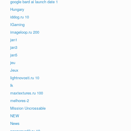
google bard ai launch date 1
Hungary
iddog.ru 10
IGaming
imageloop.ru 200
jan1
jan3
jan5
jeu
Jeux
lightnovosti.ru 10
lk
maxtextures.ru 100
melhores-2
Mission Uncrossable
NEW
News
newserverl2.ru 10