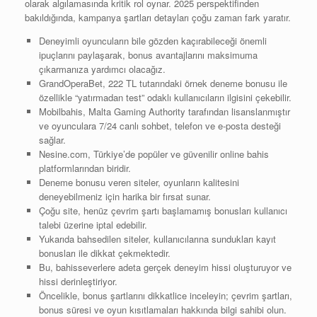
olarak algılamasında kritik rol oynar. 2025 perspektifinden
bakıldığında, kampanya şartları detayları çoğu zaman fark yaratır.
Deneyimli oyuncuların bile gözden kaçırabileceği önemli
ipuçlarını paylaşarak, bonus avantajlarını maksimuma
çıkarmanıza yardımcı olacağız.
GrandOperaBet, 222 TL tutarındaki örnek deneme bonusu ile
özellikle “yatırmadan test” odaklı kullanıcıların ilgisini çekebilir.
Mobilbahis, Malta Gaming Authority tarafından lisanslanmıştır
ve oyunculara 7/24 canlı sohbet, telefon ve e-posta desteği
sağlar.
Nesine.com, Türkiye’de popüler ve güvenilir online bahis
platformlarından biridir.
Deneme bonusu veren siteler, oyunların kalitesini
deneyebilmeniz için harika bir fırsat sunar.
Çoğu site, henüz çevrim şartı başlamamış bonusları kullanıcı
talebi üzerine iptal edebilir.
Yukarıda bahsedilen siteler, kullanıcılarına sundukları kayıt
bonusları ile dikkat çekmektedir.
Bu, bahisseverlere adeta gerçek deneyim hissi oluşturuyor ve
hissi derinleştiriyor.
Öncelikle, bonus şartlarını dikkatlice inceleyin; çevrim şartları,
bonus süresi ve oyun kısıtlamaları hakkında bilgi sahibi olun.