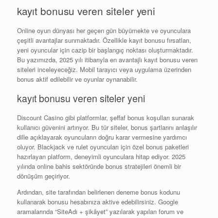
kayıt bonusu veren siteler yeni
Online oyun dünyası her geçen gün büyümekte ve oyunculara
çeşitli avantajlar sunmaktadır. Özellikle kayıt bonusu fırsatları,
yeni oyuncular için cazip bir başlangıç noktası oluşturmaktadır.
Bu yazımızda, 2025 yılı itibarıyla en avantajlı kayıt bonusu veren
siteleri inceleyeceğiz. Mobil tarayıcı veya uygulama üzerinden
bonus aktif edilebilir ve oyunlar oynanabilir.
kayıt bonusu veren siteler yeni
Discount Casino gibi platformlar, şeffaf bonus koşulları sunarak
kullanıcı güvenini artırıyor. Bu tür siteler, bonus şartlarını anlaşılır
dille açıklayarak oyuncuların doğru karar vermesine yardımcı
oluyor. Blackjack ve rulet oyuncuları için özel bonus paketleri
hazırlayan platform, deneyimli oyunculara hitap ediyor. 2025
yılında online bahis sektöründe bonus stratejileri önemli bir
dönüşüm geçiriyor.
Ardından, site tarafından belirlenen deneme bonus kodunu
kullanarak bonusu hesabınıza aktive edebilirsiniz. Google
aramalarında “SiteAdı + şikâyet” yazılarak yapılan forum ve