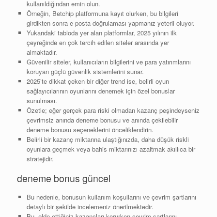
kullanıldığından emin olun.
Örneğin, Betchip platformuna kayıt olurken, bu bilgileri
girdikten sonra e-posta doğrulaması yapmanız yeterli oluyor.
Yukarıdaki tabloda yer alan platformlar, 2025 yılının ilk
çeyreğinde en çok tercih edilen siteler arasında yer
almaktadır.
Güvenilir siteler, kullanıcıların bilgilerini ve para yatırımlarını
koruyan güçlü güvenlik sistemlerini sunar.
2025’te dikkat çeken bir diğer trend ise, belirli oyun
sağlayıcılarının oyunlarını denemek için özel bonuslar
sunulması.
Özetle; eğer gerçek para riski olmadan kazanç peşindeyseniz
çevrimsiz anında deneme bonusu ve anında çekilebilir
deneme bonusu seçeneklerini önceliklendirin.
Belirli bir kazanç miktarına ulaştığınızda, daha düşük riskli
oyunlara geçmek veya bahis miktarınızı azaltmak akıllıca bir
stratejidir.
deneme bonus güncel
Bu nedenle, bonusun kullanım koşullarını ve çevrim şartlarını
detaylı bir şekilde incelemeniz önerilmektedir.
Bu, elde ettiğiniz kazançları korurken çevrim şartlarını