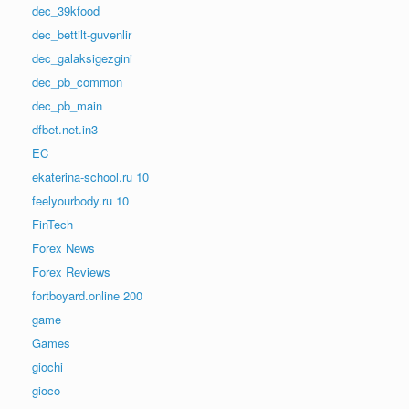
dec_39kfood
dec_bettilt-guvenlir
dec_galaksigezgini
dec_pb_common
dec_pb_main
dfbet.net.in3
EC
ekaterina-school.ru 10
feelyourbody.ru 10
FinTech
Forex News
Forex Reviews
fortboyard.online 200
game
Games
giochi
gioco