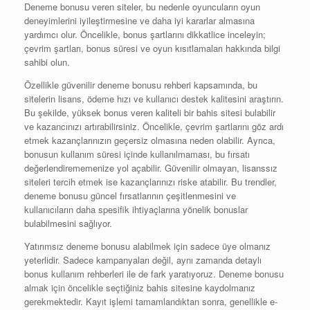
Deneme bonusu veren siteler, bu nedenle oyuncuların oyun
deneyimlerini iyileştirmesine ve daha iyi kararlar almasına
yardımcı olur. Öncelikle, bonus şartlarını dikkatlice inceleyin;
çevrim şartları, bonus süresi ve oyun kısıtlamaları hakkında bilgi
sahibi olun.
Özellikle güvenilir deneme bonusu rehberi kapsamında, bu
sitelerin lisans, ödeme hızı ve kullanıcı destek kalitesini araştırın.
Bu şekilde, yüksek bonus veren kaliteli bir bahis sitesi bulabilir
ve kazancınızı artırabilirsiniz. Öncelikle, çevrim şartlarını göz ardı
etmek kazançlarınızın geçersiz olmasına neden olabilir. Ayrıca,
bonusun kullanım süresi içinde kullanılmaması, bu fırsatı
değerlendirememenize yol açabilir. Güvenilir olmayan, lisanssız
siteleri tercih etmek ise kazançlarınızı riske atabilir. Bu trendler,
deneme bonusu güncel fırsatlarının çeşitlenmesini ve
kullanıcıların daha spesifik ihtiyaçlarına yönelik bonuslar
bulabilmesini sağlıyor.
Yatırımsız deneme bonusu alabilmek için sadece üye olmanız
yeterlidir. Sadece kampanyaları değil, aynı zamanda detaylı
bonus kullanım rehberleri ile de fark yaratıyoruz. Deneme bonusu
almak için öncelikle seçtiğiniz bahis sitesine kaydolmanız
gerekmektedir. Kayıt işlemi tamamlandıktan sonra, genellikle e-