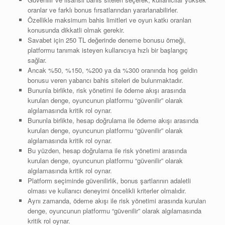
oranlar ve farklı bonus fırsatlarından yararlanabilirler.
Özellikle maksimum bahis limitleri ve oyun katkı oranları
konusunda dikkatli olmak gerekir.
Savabet için 250 TL değerinde deneme bonusu örneği,
platformu tanımak isteyen kullanıcıya hızlı bir başlangıç
sağlar.
Ancak %50, %150, %200 ya da %300 oranında hoş geldin
bonusu veren yabancı bahis siteleri de bulunmaktadır.
Bununla birlikte, risk yönetimi ile ödeme akışı arasında
kurulan denge, oyuncunun platformu “güvenilir” olarak
algılamasında kritik rol oynar.
Bununla birlikte, hesap doğrulama ile ödeme akışı arasında
kurulan denge, oyuncunun platformu “güvenilir” olarak
algılamasında kritik rol oynar.
Bu yüzden, hesap doğrulama ile risk yönetimi arasında
kurulan denge, oyuncunun platformu “güvenilir” olarak
algılamasında kritik rol oynar.
Platform seçiminde güvenilirlik, bonus şartlarının adaletli
olması ve kullanıcı deneyimi öncelikli kriterler olmalıdır.
Aynı zamanda, ödeme akışı ile risk yönetimi arasında kurulan
denge, oyuncunun platformu “güvenilir” olarak algılamasında
kritik rol oynar.