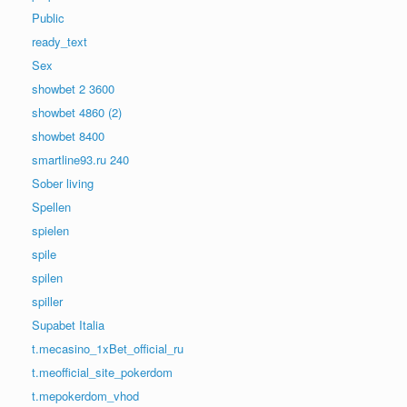
Public
ready_text
Sex
showbet 2 3600
showbet 4860 (2)
showbet 8400
smartline93.ru 240
Sober living
Spellen
spielen
spile
spilen
spiller
Supabet Italia
t.mecasino_1xBet_official_ru
t.meofficial_site_pokerdom
t.mepokerdom_vhod