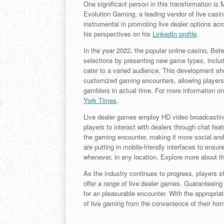
One significant person in this transformation is
Evolution Gaming, a leading vendor of live casin
instrumental in promoting live dealer options ac
his perspectives on his
LinkedIn profile
.
In the year 2022, the popular online casino, Betw
selections by presenting new game types, includi
cater to a varied audience. This development sh
customized gaming encounters, allowing players
gamblers in actual time. For more information on
York Times
.
Live dealer games employ HD video broadcasting 
players to interact with dealers through chat fea
the gaming encounter, making it more social and 
are putting in mobile-friendly interfaces to ens
whenever, in any location. Explore more about 
As the industry continues to progress, players sh
offer a range of live dealer games. Guaranteein
for an pleasurable encounter. With the appropriat
of live gaming from the convenience of their ho