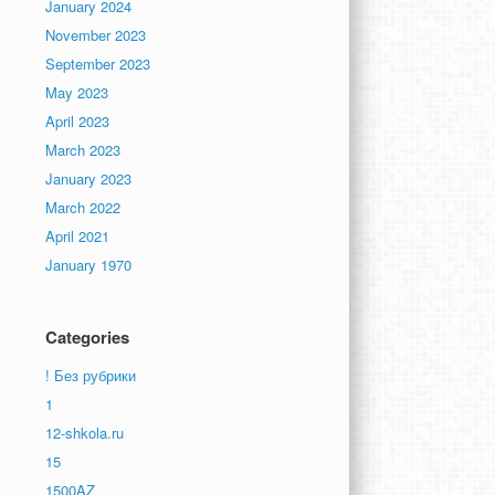
January 2024
November 2023
September 2023
May 2023
April 2023
March 2023
January 2023
March 2022
April 2021
January 1970
Categories
! Без рубрики
1
12-shkola.ru
15
1500AZ