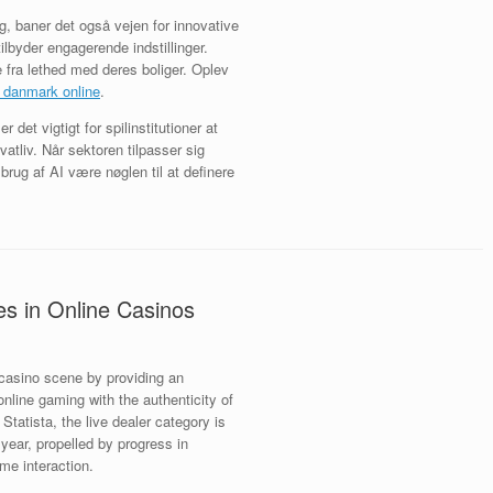
g, baner det også vejen for innovative
ilbyder engagerende indstillinger.
 fra lethed med deres boliger. Oplev
 danmark online
.
 det vigtigt for spilinstitutioner at
vatliv. Når sektoren tilpasser sig
brug af AI være nøglen til at definere
s in Online Casinos
 casino scene by providing an
nline gaming with the authenticity of
Statista, the live dealer category is
year, propelled by progress in
me interaction.