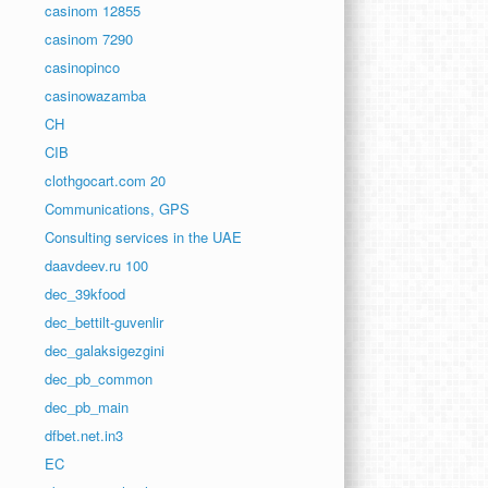
casinom 12855
casinom 7290
casinopinco
casinowazamba
CH
CIB
clothgocart.com 20
Communications, GPS
Consulting services in the UAE
daavdeev.ru 100
dec_39kfood
dec_bettilt-guvenlir
dec_galaksigezgini
dec_pb_common
dec_pb_main
dfbet.net.in3
EC