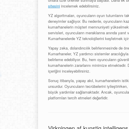
onlara özel öneriler sunmaya başladı. Daha ek b
sitesini
incelemek edebilirsiniz.
YZ algoritmaları, oyuncuların oyun tutumlarını tak
deneyimler sağlıyor. Bu nedenle, oyuncuların ka
kumarhanelerin müşteri memnuniyeti yükselmekte
servisleri, oyuncuların meraklarına anında yanıt ve
Kumarhanelerde YZ teknolojilerini keşfetmek iç
Yapay zeka, dolandırıcılık belirlenmesinde de ön
Kumarhaneler, YZ yardımcı sistemler aracılığıyla
belirleme edebiliyor. Bu, hem oyuncuların güven
kumarhanelerin zararlarını minimize etmektedir. 
içeriğini inceleyebilirsiniz.
Sonuç itibarıyla, yapay akıl, kumarhanelerin istikb
unsurdur. Oyuncuların tecrübelerini iyileştirirken
büyük yardımlar sağlamaktadır. Ancak, oyuncuların
platformları tercih etmeleri değerlidir.
Virkningen af ​​kunstig intellige