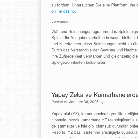
zu fördern. Untersuchen Sie eine Plattform, di
online casino
.
verwendet
Während Belohnungsprogramme das Spielereignis
Spieler ihr Ausgabenverhalten bewusst bleiben. 
und zu erkennen, dass Belohnungen nicht zu übe
Durch das Verständnis der Gewinne und Nachteile
ihre Zufriedenheit verstärken und gleichzeitig di
Spielgewohnheiten beibehalten.
Yapay Zeka ve Kumarhanelerdek
Posted on
January 30, 2026
by
Yapay akıl (YZ), kumarhanelerde yenilik niteliğind
itibarıyla, birçok kumarhane YZ teknolojilerini k
geliştirmekte ve hile gibi olumsuz durumları ön
Resorts, YZ bazlı sistemler aracılığıyla oyuncular