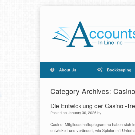
About Us
Bookkeeping
Category Archives:
Casin
Die Entwicklung der Casino -T
Posted on
January 30, 2026
by
Casino -Mitgliedschaftsprogramme haben sich im
entwickelt und verändert, wie Spieler mit Unterh