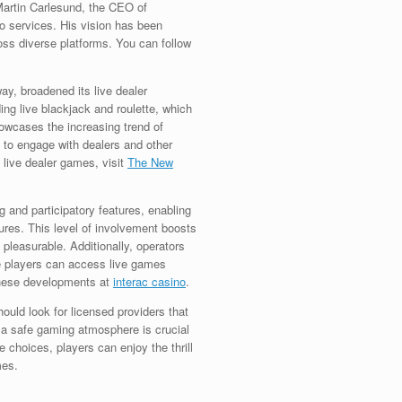
 Martin Carlesund, the CEO of
o services. His vision has been
ross diverse platforms. You can follow
ay, broadened its live dealer
ng live blackjack and roulette, which
owcases the increasing trend of
 to engage with dealers and other
 live dealer games, visit
The New
and participatory features, enabling
tures. This level of involvement boosts
pleasurable. Additionally, operators
ure players can access live games
these developments at
interac casino
.
ould look for licensed providers that
g a safe gaming atmosphere is crucial
e choices, players can enjoy the thrill
mes.