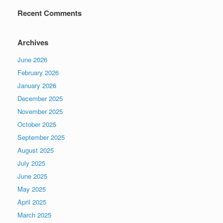
Recent Comments
Archives
June 2026
February 2026
January 2026
December 2025
November 2025
October 2025
September 2025
August 2025
July 2025
June 2025
May 2025
April 2025
March 2025