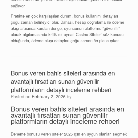
sağlıyor.
Pratikte en çok karşılaşılan durum, bonus kullanımı detayları
çoğu zaman belirleyici olur. Dahası, hesap doğrulama ile ödeme
akışı arasında kurulan denge, oyuncunun platformu “güvenilir”
olarak algılamasında kritik rol oynar. Casino Siteleri söz konusu
olduğunda, ödeme akışı detayları çoğu zaman ön plana çıkar.
Bonus veren bahis siteleri arasında en
avantajlı fırsatları sunan güvenilir
platformların detaylı inceleme rehberi
Posted on
February 2, 2026
by
Bonus veren bahis siteleri arasında en
avantajlı fırsatları sunan güvenilir
platformların detaylı inceleme rehberi
Deneme bonusu veren siteler 2025 için en uygun olanları seçmek