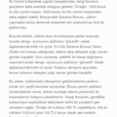
Bu formül kullanılarak yapılan hesaplamalar, hangi bonusun
gerçekten daha avantajlı olduğunu gösterir. Örneğin, 1000 bonus
ile 20x çevrim koşulu, 2000 bonus ile 50x çevrim koşulundan
daha değerli olabilir. Bonusmatik Deneme Bonusu, yatırım
yapmadan bonus denemek isteyenler için oluşturulmuş özel bir
platformdur.
Bununla birlikte, ödeme akışı ile kampanya şartları arasında
kurulan denge, oyuncunun platformu “güvenilir” olarak
algılamasında kritik rol oynar. En Çok Deneme Bonusu Veren
Siteler söz konusu olduğunda, ödeme akışı detayları çoğu zaman
gözden kaçabilir. Aynı zamanda, şeffaflık ile hesap doğrulama
arasında kurulan denge, oyuncunun platformu “güvenilir” olarak
algılamasında kritik rol oynar. Kullanıcı deneyimi açısından,
bonus kullanımı detayları çoğu zaman gözden kaçabilir.
Bu siteler, kullanıcıların deneyimini geliştirmelerine yardımcı
olmak için çeşitli bonuslar sunuyorlar. Bonus çevrim şartlarını
tamamladıktan sonra, sitenin sunduğu ödeme yöntemleri ile
kazançlarınızı kolayca çekebilirsiniz. Kayıp bonusları, genellikle
kullanıcıların kaybettikleri bakiyelerin belirli bir yüzdesini geri
almalarını sağlar. Örneğin bir kullanıcı 500 TL kaybettiyse, site bu
miktarın %20’sini (yani 100 TL) bonus olarak geri verebilir.