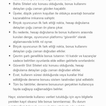
Bahis Siteleri söz konusu olduğunda, bonus kullanımı
detayları çoğu zaman gözden kaçabilir.
Üyeler, düşük yatırım koşulları ile oldukça avantajlı bonuslar
kazanabilme imkanına sahiptir.
Birçok oyuncunun ilk fark ettiği nokta, hesap doğrulama
detayları çoğu zaman ön plana çıkar.
Bu nedenle, hesap doğrulama ile bonus kullanımı arasında
kurulan denge, oyuncunun platformu “güvenilir” olarak
algılamasında kritik rol oynar.
Birçok oyuncunun ilk fark ettiği nokta, bonus kullanımı
detayları çoğu zaman doğrudan etkiler.
Çevrim şartı genellikle bonus tutarının 10 katıdır ve kazançlar
sadece belirtilen oyunlarda elde edilen gelirlerle sınırlandırılır.
Güvenilir Slot Siteleri söz konusu olduğunda, hesap
doğrulama detayları çoğu zaman doğrudan etkiler.
Evet, kullanım süresi dolduğunda veya kurallar ihlal
edildiğinde deneme bonusu sistem tarafından iptal edilebilir.
Tüm bu faktörler, deneme bonusunun gerçekten kullanıcıya
fayda sağlayıp sağlamadığını belirler.
Hayır, sistemlerde kullanıcı verileri tutulduğu için aynı bilgilerle
yeniden kayıt olsanız bile bonus tanımlanmaz. Bu durum