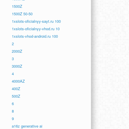
1500Z
1500Z 50-50
1xslots-oficialnyy-sayt.ru 100
1xslots-oficialnyy-vhod.ru 10
1xslots-vhod-android.ru 100
2
2000Z
3
3000Z
4
4000AZ
400Z
500Z
6
8
9
a16z generative ai