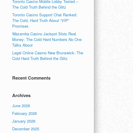
Toronto Casino Mobile Lobby Tested –
The Cold Truth Behind the Glitz
Toronto Casino Support Chat Ranked:
The Cold, Hard Truth About “VIP”
Promises
Wazamba Casino Jackpot Slots Real
Money: The Cold Hard Numbers No One
Talks About
Legal Online Casino New Brunswick: The
Cold Hard Truth Behind the Glitz
Recent Comments
Archives
June 2026
February 2026
January 2026
December 2025