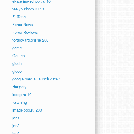
ekaterina-school.ru 10
feelyourbody.ru 10
FinTech
Forex News
Forex Reviews
fortboyard.online 200
game
Games
giochi
gioco
google bard ai launch date 1
Hungary
iddog.ru 10
IGaming
imageloop.ru 200
jan1
jan3
jan5