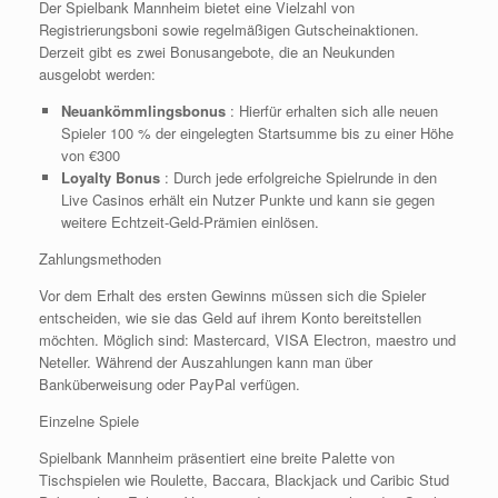
Der Spielbank Mannheim bietet eine Vielzahl von
Registrierungsboni sowie regelmäßigen Gutscheinaktionen.
Derzeit gibt es zwei Bonusangebote, die an Neukunden
ausgelobt werden:
Neuankömmlingsbonus
: Hierfür erhalten sich alle neuen
Spieler 100 % der eingelegten Startsumme bis zu einer Höhe
von €300
Loyalty Bonus
: Durch jede erfolgreiche Spielrunde in den
Live Casinos erhält ein Nutzer Punkte und kann sie gegen
weitere Echtzeit-Geld-Prämien einlösen.
Zahlungsmethoden
Vor dem Erhalt des ersten Gewinns müssen sich die Spieler
entscheiden, wie sie das Geld auf ihrem Konto bereitstellen
möchten. Möglich sind: Mastercard, VISA Electron, maestro und
Neteller. Während der Auszahlungen kann man über
Banküberweisung oder PayPal verfügen.
Einzelne Spiele
Spielbank Mannheim präsentiert eine breite Palette von
Tischspielen wie Roulette, Baccara, Blackjack und Caribic Stud