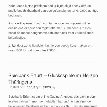
Naast deze kleine probleem had ik bijna altijd zeer vlotte en
snelle beschikbaarheid van spelgelaansluiten tot €10.000 achtige
bedragen.
Als je wilt spelen, maar nog niet hebt gedaan op een online
casino doe er eerst een registratie met Buran doen! En kies
naast de meest aangename bonussen ook voor verschillende
betaalopties.
Enkel door zo te handelen kun je een goede kans maken om
over 1000 tot wel meer dan €5000.
Spielbank Erfurt – Glücksspiele im Herzen
Thüringens
Posted on
February 3, 2026
by
Spielbank Erfurt ist ein online Casino-Angebot, das sich in den
letzten Jahren immer mehr etabliert hat und nun zu einer der
beliebtesten Spielbanken Deutschlands zählt. Das Unternehmen