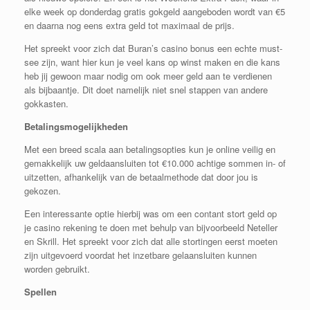
elke week op donderdag gratis gokgeld aangeboden wordt van €5
en daarna nog eens extra geld tot maximaal de prijs.
Het spreekt voor zich dat Buran’s casino bonus een echte must-
see zijn, want hier kun je veel kans op winst maken en die kans
heb jij gewoon maar nodig om ook meer geld aan te verdienen
als bijbaantje. Dit doet namelijk niet snel stappen van andere
gokkasten.
Betalingsmogelijkheden
Met een breed scala aan betalingsopties kun je online veilig en
gemakkelijk uw geldaansluiten tot €10.000 achtige sommen in- of
uitzetten, afhankelijk van de betaalmethode dat door jou is
gekozen.
Een interessante optie hierbij was om een contant stort geld op
je casino rekening te doen met behulp van bijvoorbeeld Neteller
en Skrill. Het spreekt voor zich dat alle stortingen eerst moeten
zijn uitgevoerd voordat het inzetbare gelaansluiten kunnen
worden gebruikt.
Spellen