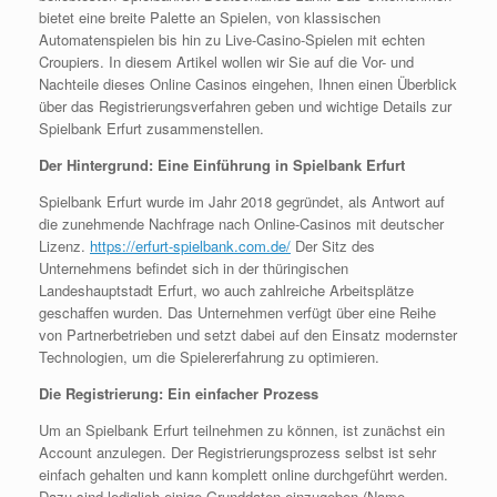
bietet eine breite Palette an Spielen, von klassischen
Automatenspielen bis hin zu Live-Casino-Spielen mit echten
Croupiers. In diesem Artikel wollen wir Sie auf die Vor- und
Nachteile dieses Online Casinos eingehen, Ihnen einen Überblick
über das Registrierungsverfahren geben und wichtige Details zur
Spielbank Erfurt zusammenstellen.
Der Hintergrund: Eine Einführung in Spielbank Erfurt
Spielbank Erfurt wurde im Jahr 2018 gegründet, als Antwort auf
die zunehmende Nachfrage nach Online-Casinos mit deutscher
Lizenz.
https://erfurt-spielbank.com.de/
Der Sitz des
Unternehmens befindet sich in der thüringischen
Landeshauptstadt Erfurt, wo auch zahlreiche Arbeitsplätze
geschaffen wurden. Das Unternehmen verfügt über eine Reihe
von Partnerbetrieben und setzt dabei auf den Einsatz modernster
Technologien, um die Spielererfahrung zu optimieren.
Die Registrierung: Ein einfacher Prozess
Um an Spielbank Erfurt teilnehmen zu können, ist zunächst ein
Account anzulegen. Der Registrierungsprozess selbst ist sehr
einfach gehalten und kann komplett online durchgeführt werden.
Dazu sind lediglich einige Grunddaten einzugeben (Name,