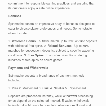
commitment to responsible gaming practices and ensuring that
its customers enjoy a safe online experience.
Bonuses
Spinmacho boasts an impressive array of bonuses designed to
cater to diverse player preferences and needs. Some notable
offers include:
1.
Welcome Bonus
: A 100% match up to €200 on first deposits
with additional free spins. 2.
Reload Bonuses
: Up to 50%
matches for subsequent deposits, subject to specific wagering
conditions. 3.
Free Spins
: Exclusive promotions offering
hundreds of free spins on select games.
Payments and Withdrawals
Spinmacho accepts a broad range of payment methods
including:
1. Visa 2. Mastercard 3. Skrill 4. Neteller 5. Paysafecard
Deposits are processed instantly, while withdrawal processing
times depend on the selected method. E-wallet withdrawals
typically take 24 hours to complete, whereas credit card and