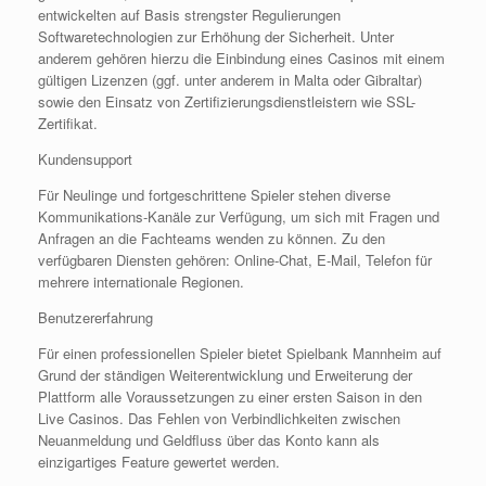
entwickelten auf Basis strengster Regulierungen
Softwaretechnologien zur Erhöhung der Sicherheit. Unter
anderem gehören hierzu die Einbindung eines Casinos mit einem
gültigen Lizenzen (ggf. unter anderem in Malta oder Gibraltar)
sowie den Einsatz von Zertifizierungsdienstleistern wie SSL-
Zertifikat.
Kundensupport
Für Neulinge und fortgeschrittene Spieler stehen diverse
Kommunikations-Kanäle zur Verfügung, um sich mit Fragen und
Anfragen an die Fachteams wenden zu können. Zu den
verfügbaren Diensten gehören: Online-Chat, E-Mail, Telefon für
mehrere internationale Regionen.
Benutzererfahrung
Für einen professionellen Spieler bietet Spielbank Mannheim auf
Grund der ständigen Weiterentwicklung und Erweiterung der
Plattform alle Voraussetzungen zu einer ersten Saison in den
Live Casinos. Das Fehlen von Verbindlichkeiten zwischen
Neuanmeldung und Geldfluss über das Konto kann als
einzigartiges Feature gewertet werden.