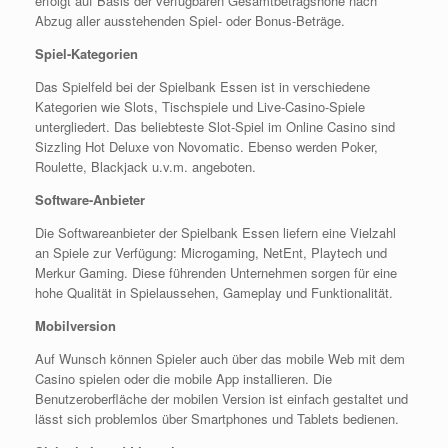
erfolgt auf Basis der verfügbaren Gesamtbetragshöhe nach
Abzug aller ausstehenden Spiel- oder Bonus-Beträge.
Spiel-Kategorien
Das Spielfeld bei der Spielbank Essen ist in verschiedene
Kategorien wie Slots, Tischspiele und Live-Casino-Spiele
untergliedert. Das beliebteste Slot-Spiel im Online Casino sind
Sizzling Hot Deluxe von Novomatic. Ebenso werden Poker,
Roulette, Blackjack u.v.m. angeboten.
Software-Anbieter
Die Softwareanbieter der Spielbank Essen liefern eine Vielzahl
an Spiele zur Verfügung: Microgaming, NetEnt, Playtech und
Merkur Gaming. Diese führenden Unternehmen sorgen für eine
hohe Qualität in Spielaussehen, Gameplay und Funktionalität.
Mobilversion
Auf Wunsch können Spieler auch über das mobile Web mit dem
Casino spielen oder die mobile App installieren. Die
Benutzeroberfläche der mobilen Version ist einfach gestaltet und
lässt sich problemlos über Smartphones und Tablets bedienen.