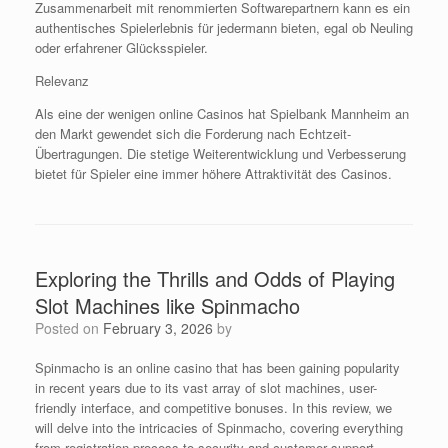
Zusammenarbeit mit renommierten Softwarepartnern kann es ein
authentisches Spielerlebnis für jedermann bieten, egal ob Neuling
oder erfahrener Glücksspieler.
Relevanz
Als eine der wenigen online Casinos hat Spielbank Mannheim an
den Markt gewendet sich die Forderung nach Echtzeit-
Übertragungen. Die stetige Weiterentwicklung und Verbesserung
bietet für Spieler eine immer höhere Attraktivität des Casinos.
Exploring the Thrills and Odds of Playing
Slot Machines like Spinmacho
Posted on
February 3, 2026
by
Spinmacho is an online casino that has been gaining popularity
in recent years due to its vast array of slot machines, user-
friendly interface, and competitive bonuses. In this review, we
will delve into the intricacies of Spinmacho, covering everything
from registration process to security and customer support.