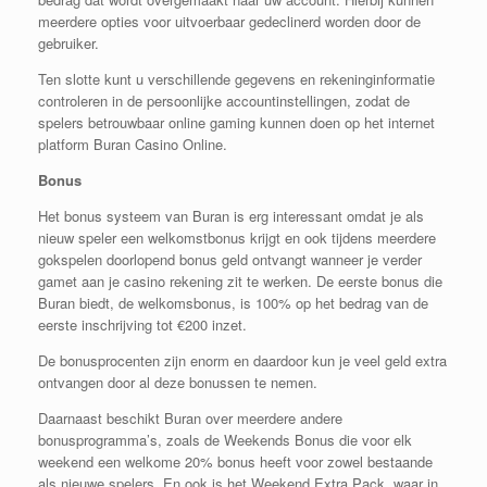
meerdere opties voor uitvoerbaar gedeclinerd worden door de
gebruiker.
Ten slotte kunt u verschillende gegevens en rekeninginformatie
controleren in de persoonlijke accountinstellingen, zodat de
spelers betrouwbaar online gaming kunnen doen op het internet
platform Buran Casino Online.
Bonus
Het bonus systeem van Buran is erg interessant omdat je als
nieuw speler een welkomstbonus krijgt en ook tijdens meerdere
gokspelen doorlopend bonus geld ontvangt wanneer je verder
gamet aan je casino rekening zit te werken. De eerste bonus die
Buran biedt, de welkomsbonus, is 100% op het bedrag van de
eerste inschrijving tot €200 inzet.
De bonusprocenten zijn enorm en daardoor kun je veel geld extra
ontvangen door al deze bonussen te nemen.
Daarnaast beschikt Buran over meerdere andere
bonusprogramma’s, zoals de Weekends Bonus die voor elk
weekend een welkome 20% bonus heeft voor zowel bestaande
als nieuwe spelers. En ook is het Weekend Extra Pack, waar in