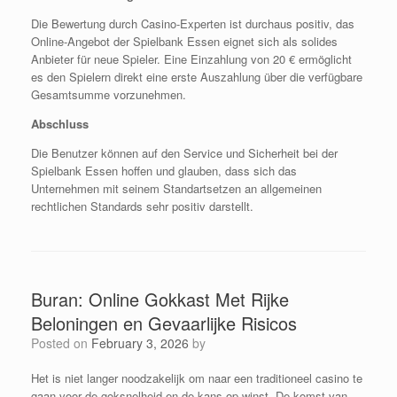
Die Bewertung durch Casino-Experten ist durchaus positiv, das
Online-Angebot der Spielbank Essen eignet sich als solides
Anbieter für neue Spieler. Eine Einzahlung von 20 € ermöglicht
es den Spielern direkt eine erste Auszahlung über die verfügbare
Gesamtsumme vorzunehmen.
Abschluss
Die Benutzer können auf den Service und Sicherheit bei der
Spielbank Essen hoffen und glauben, dass sich das
Unternehmen mit seinem Standartsetzen an allgemeinen
rechtlichen Standards sehr positiv darstellt.
Buran: Online Gokkast Met Rijke
Beloningen en Gevaarlijke Risicos
Posted on
February 3, 2026
by
Het is niet langer noodzakelijk om naar een traditioneel casino te
gaan voor de goksnelheid en de kans op winst. De komst van