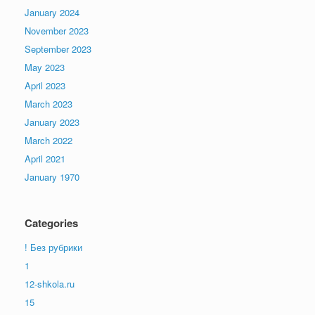
January 2024
November 2023
September 2023
May 2023
April 2023
March 2023
January 2023
March 2022
April 2021
January 1970
Categories
! Без рубрики
1
12-shkola.ru
15