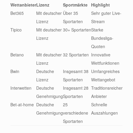
Wettanbieter
Lizenz
Sportmärkte
Highlight
Bet365
Mit deutscher
Über 35
Sehr guter Live-
Lizenz
Sportarten
Stream
Tipico
Mit deutscher
30+ Sportarten
Starke
Lizenz
Bundesliga-
Quoten
Betano
Mit deutscher
32 Sportarten
Innovative
Lizenz
Wettfunktionen
Bwin
Deutsche
Insgesamt 38
Umfangreiches
Lizenz
Sportarten
Wettangebot
Interwetten
Deutsche
Insgesamt 28
Traditionsreicher
Genehmigung
Sportarten
Anbieter
Bet-at-home
Deutsche
25
Schnelle
Genehmigung
verschiedene
Auszahlungen
Sportarten