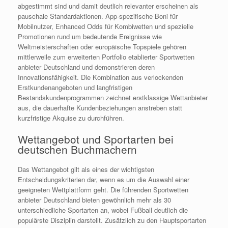
abgestimmt sind und damit deutlich relevanter erscheinen als
pauschale Standardaktionen. App-spezifische Boni für
Mobilnutzer, Enhanced Odds für Kombiwetten und spezielle
Promotionen rund um bedeutende Ereignisse wie
Weltmeisterschaften oder europäische Topspiele gehören
mittlerweile zum erweiterten Portfolio etablierter Sportwetten
anbieter Deutschland und demonstrieren deren
Innovationsfähigkeit. Die Kombination aus verlockenden
Erstkundenangeboten und langfristigen
Bestandskundenprogrammen zeichnet erstklassige Wettanbieter
aus, die dauerhafte Kundenbeziehungen anstreben statt
kurzfristige Akquise zu durchführen.
Wettangebot und Sportarten bei
deutschen Buchmachern
Das Wettangebot gilt als eines der wichtigsten
Entscheidungskriterien dar, wenn es um die Auswahl einer
geeigneten Wettplattform geht. Die führenden Sportwetten
anbieter Deutschland bieten gewöhnlich mehr als 30
unterschiedliche Sportarten an, wobei Fußball deutlich die
populärste Disziplin darstellt. Zusätzlich zu den Hauptsportarten