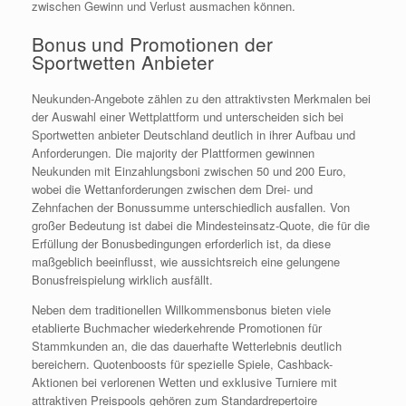
zwischen Gewinn und Verlust ausmachen können.
Bonus und Promotionen der
Sportwetten Anbieter
Neukunden-Angebote zählen zu den attraktivsten Merkmalen bei
der Auswahl einer Wettplattform und unterscheiden sich bei
Sportwetten anbieter Deutschland deutlich in ihrer Aufbau und
Anforderungen. Die majority der Plattformen gewinnen
Neukunden mit Einzahlungsboni zwischen 50 und 200 Euro,
wobei die Wettanforderungen zwischen dem Drei- und
Zehnfachen der Bonussumme unterschiedlich ausfallen. Von
großer Bedeutung ist dabei die Mindesteinsatz-Quote, die für die
Erfüllung der Bonusbedingungen erforderlich ist, da diese
maßgeblich beeinflusst, wie aussichtsreich eine gelungene
Bonusfreispielung wirklich ausfällt.
Neben dem traditionellen Willkommensbonus bieten viele
etablierte Buchmacher wiederkehrende Promotionen für
Stammkunden an, die das dauerhafte Wetterlebnis deutlich
bereichern. Quotenboosts für spezielle Spiele, Cashback-
Aktionen bei verlorenen Wetten und exklusive Turniere mit
attraktiven Preispools gehören zum Standardrepertoire