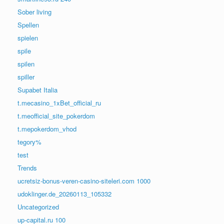
Sober living
Spellen
spielen
spile
spilen
spiller
Supabet Italia
t.mecasino_1xBet_official_ru
t.meofficial_site_pokerdom
t.mepokerdom_vhod
tegory%
test
Trends
ucretsiz-bonus-veren-casino-siteleri.com 1000
udoklinger.de_20260113_105332
Uncategorized
up-capital.ru 100