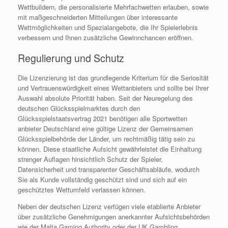
Wettbuildern, die personalisierte Mehrfachwetten erlauben, sowie
mit maßgeschneiderten Mitteilungen über interessante
Wettmöglichkeiten und Spezialangebote, die Ihr Spielerlebnis
verbessern und Ihnen zusätzliche Gewinnchancen eröffnen.
Regulierung und Schutz
Die Lizenzierung ist das grundlegende Kriterium für die Seriosität
und Vertrauenswürdigkeit eines Wettanbieters und sollte bei Ihrer
Auswahl absolute Priorität haben. Seit der Neuregelung des
deutschen Glücksspielmarktes durch den
Glücksspielstaatsvertrag 2021 benötigen alle Sportwetten
anbieter Deutschland eine gültige Lizenz der Gemeinsamen
Glücksspielbehörde der Länder, um rechtmäßig tätig sein zu
können. Diese staatliche Aufsicht gewährleistet die Einhaltung
strenger Auflagen hinsichtlich Schutz der Spieler,
Datensicherheit und transparenter Geschäftsabläufe, wodurch
Sie als Kunde vollständig geschützt sind und sich auf ein
geschütztes Wettumfeld verlassen können.
Neben der deutschen Lizenz verfügen viele etablierte Anbieter
über zusätzliche Genehmigungen anerkannter Aufsichtsbehörden
wie der Malta Gaming Authority oder der UK Gambling