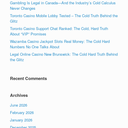
Gambling Is Legal in Canada—And the Industry’s Cold Calculus
Never Changes
Toronto Casino Mobile Lobby Tested – The Cold Truth Behind the
Glitz
Toronto Casino Support Chat Ranked: The Cold, Hard Truth
About “VIP” Promises
Wazamba Casino Jackpot Slots Real Money: The Cold Hard
Numbers No One Talks About
Legal Online Casino New Brunswick: The Cold Hard Truth Behind
the Glitz
Recent Comments
Archives
June 2026
February 2026
January 2026
December 2025