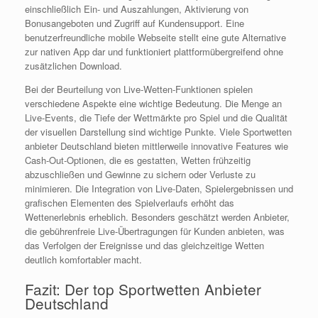
einschließlich Ein- und Auszahlungen, Aktivierung von
Bonusangeboten und Zugriff auf Kundensupport. Eine
benutzerfreundliche mobile Webseite stellt eine gute Alternative
zur nativen App dar und funktioniert plattformübergreifend ohne
zusätzlichen Download.
Bei der Beurteilung von Live-Wetten-Funktionen spielen
verschiedene Aspekte eine wichtige Bedeutung. Die Menge an
Live-Events, die Tiefe der Wettmärkte pro Spiel und die Qualität
der visuellen Darstellung sind wichtige Punkte. Viele Sportwetten
anbieter Deutschland bieten mittlerweile innovative Features wie
Cash-Out-Optionen, die es gestatten, Wetten frühzeitig
abzuschließen und Gewinne zu sichern oder Verluste zu
minimieren. Die Integration von Live-Daten, Spielergebnissen und
grafischen Elementen des Spielverlaufs erhöht das
Wettenerlebnis erheblich. Besonders geschätzt werden Anbieter,
die gebührenfreie Live-Übertragungen für Kunden anbieten, was
das Verfolgen der Ereignisse und das gleichzeitige Wetten
deutlich komfortabler macht.
Fazit: Der top Sportwetten Anbieter
Deutschland