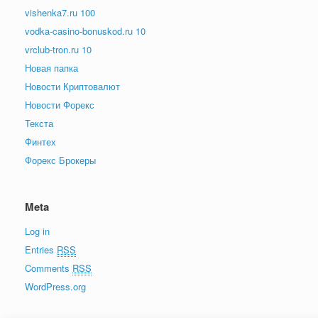
vishenka7.ru 100
vodka-casino-bonuskod.ru 10
vrclub-tron.ru 10
Новая папка
Новости Криптовалют
Новости Форекс
Текста
Финтех
Форекс Брокеры
Meta
Log in
Entries
RSS
Comments
RSS
WordPress.org