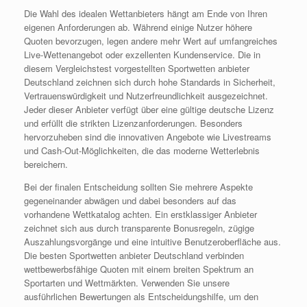
Die Wahl des idealen Wettanbieters hängt am Ende von Ihren
eigenen Anforderungen ab. Während einige Nutzer höhere
Quoten bevorzugen, legen andere mehr Wert auf umfangreiches
Live-Wettenangebot oder exzellenten Kundenservice. Die in
diesem Vergleichstest vorgestellten Sportwetten anbieter
Deutschland zeichnen sich durch hohe Standards in Sicherheit,
Vertrauenswürdigkeit und Nutzerfreundlichkeit ausgezeichnet.
Jeder dieser Anbieter verfügt über eine gültige deutsche Lizenz
und erfüllt die strikten Lizenzanforderungen. Besonders
hervorzuheben sind die innovativen Angebote wie Livestreams
und Cash-Out-Möglichkeiten, die das moderne Wetterlebnis
bereichern.
Bei der finalen Entscheidung sollten Sie mehrere Aspekte
gegeneinander abwägen und dabei besonders auf das
vorhandene Wettkatalog achten. Ein erstklassiger Anbieter
zeichnet sich aus durch transparente Bonusregeln, zügige
Auszahlungsvorgänge und eine intuitive Benutzeroberfläche aus.
Die besten Sportwetten anbieter Deutschland verbinden
wettbewerbsfähige Quoten mit einem breiten Spektrum an
Sportarten und Wettmärkten. Verwenden Sie unsere
ausführlichen Bewertungen als Entscheidungshilfe, um den