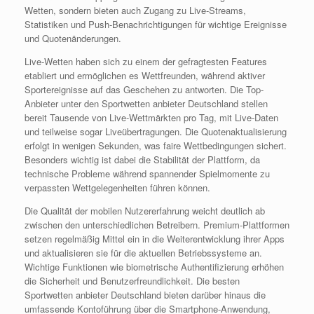
Wetten, sondern bieten auch Zugang zu Live-Streams,
Statistiken und Push-Benachrichtigungen für wichtige Ereignisse
und Quotenänderungen.
Live-Wetten haben sich zu einem der gefragtesten Features
etabliert und ermöglichen es Wettfreunden, während aktiver
Sportereignisse auf das Geschehen zu antworten. Die Top-
Anbieter unter den Sportwetten anbieter Deutschland stellen
bereit Tausende von Live-Wettmärkten pro Tag, mit Live-Daten
und teilweise sogar Liveübertragungen. Die Quotenaktualisierung
erfolgt in wenigen Sekunden, was faire Wettbedingungen sichert.
Besonders wichtig ist dabei die Stabilität der Plattform, da
technische Probleme während spannender Spielmomente zu
verpassten Wettgelegenheiten führen können.
Die Qualität der mobilen Nutzererfahrung weicht deutlich ab
zwischen den unterschiedlichen Betreibern. Premium-Plattformen
setzen regelmäßig Mittel ein in die Weiterentwicklung ihrer Apps
und aktualisieren sie für die aktuellen Betriebssysteme an.
Wichtige Funktionen wie biometrische Authentifizierung erhöhen
die Sicherheit und Benutzerfreundlichkeit. Die besten
Sportwetten anbieter Deutschland bieten darüber hinaus die
umfassende Kontoführung über die Smartphone-Anwendung,