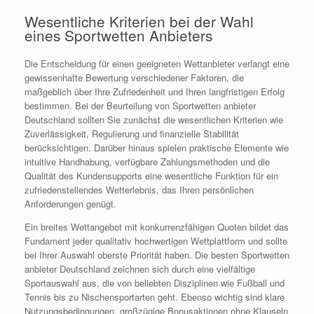
Wesentliche Kriterien bei der Wahl
eines Sportwetten Anbieters
Die Entscheidung für einen geeigneten Wettanbieter verlangt eine
gewissenhafte Bewertung verschiedener Faktoren, die
maßgeblich über Ihre Zufriedenheit und Ihren langfristigen Erfolg
bestimmen. Bei der Beurteilung von Sportwetten anbieter
Deutschland sollten Sie zunächst die wesentlichen Kriterien wie
Zuverlässigkeit, Regulierung und finanzielle Stabilität
berücksichtigen. Darüber hinaus spielen praktische Elemente wie
intuitive Handhabung, verfügbare Zahlungsmethoden und die
Qualität des Kundensupports eine wesentliche Funktion für ein
zufriedenstellendes Wetterlebnis, das Ihren persönlichen
Anforderungen genügt.
Ein breites Wettangebot mit konkurrenzfähigen Quoten bildet das
Fundament jeder qualitativ hochwertigen Wettplattform und sollte
bei Ihrer Auswahl oberste Priorität haben. Die besten Sportwetten
anbieter Deutschland zeichnen sich durch eine vielfältige
Sportauswahl aus, die von beliebten Disziplinen wie Fußball und
Tennis bis zu Nischensportarten geht. Ebenso wichtig sind klare
Nutzungsbedingungen, großzügige Bonusaktionen ohne Klauseln