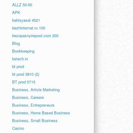
ALLZ 50-50
APK
bahisyasal 4521
bezhinternat.ru 100
bezopasnyirepost.com 200
Blog
Bookkeeping
bstech.in
bt prod
bt prod 3810 (2)
BT prod 5715
Business, Article Marketing
Business, Careers
Business, Entrepreneurs
Business, Home Based Business
Business, Small Business
Casino