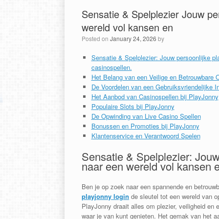
Sensatie & Spelplezier Jouw per
wereld vol kansen en
Posted on
January 24, 2026
by
Sensatie & Spelplezier: Jouw persoonlijke p
casinospellen.
Het Belang van een Veilige en Betrouwbare O
De Voordelen van een Gebruiksvriendelijke In
Het Aanbod van Casinospellen bij PlayJonny
Populaire Slots bij PlayJonny
De Opwinding van Live Casino Spellen
Bonussen en Promoties bij PlayJonny
Klantenservice en Verantwoord Spelen
Sensatie & Spelplezier: Jouw
naar een wereld vol kansen 
Ben je op zoek naar een spannende en betrouwba
playjonny login
de sleutel tot een wereld van 
PlayJonny draait alles om plezier, veiligheid en
waar je van kunt genieten. Het gemak van het 