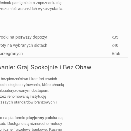
 Jednak pamiętajcie o zapoznaniu się
zrozumieć warunki ich wykorzystania.
odki na pierwszy depozyt
x35
oty na wybranych slotach
x40
 przegranych
Brak
wanie: Graj Spokojnie i Bez Obaw
 bezpieczeństwo i komfort swoich
chnologie szyfrowania, które chronią
 nieautoryzowanym dostępem.
rzez renomowaną instytucję
wyższych standardów branżowych i
e na platformie
playjonny polska
są
sób. Dostępne są różnorodne metody
troniczne i przelewy bankowe. Kasyno