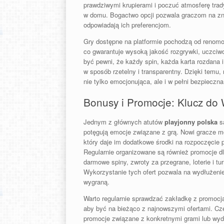
prawdziwymi krupierami i poczuć atmosferę tra
w domu. Bogactwo opcji pozwala graczom na znale
odpowiadają ich preferencjom.
Gry dostępne na platformie pochodzą od reno
co gwarantuje wysoką jakość rozgrywki, uczci
być pewni, że każdy spin, każda karta rozdana 
w sposób rzetelny i transparentny. Dzięki temu
nie tylko emocjonująca, ale i w pełni bezpieczna
Bonusy i Promocje: Klucz do
Jednym z głównych atutów
playjonny polska
są
potęgują emocje związane z grą. Nowi gracze mo
który daje im dodatkowe środki na rozpoczęcie 
Regularnie organizowane są również promocje dl
darmowe spiny, zwroty za przegrane, loterie i tu
Wykorzystanie tych ofert pozwala na wydłużeni
wygraną.
Warto regularnie sprawdzać zakładkę z promocj
aby być na bieżąco z najnowszymi ofertami. Cz
promocje związane z konkretnymi grami lub wyd