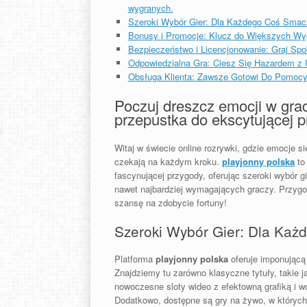
wygranych.
Szeroki Wybór Gier: Dla Każdego Coś Sma
Bonusy i Promocje: Klucz do Większych Wy
Bezpieczeństwo i Licencjonowanie: Graj Spo
Odpowiedzialna Gra: Ciesz Się Hazardem z
Obsługa Klienta: Zawsze Gotowi Do Pomoc
Poczuj dreszcz emocji w grac
przepustka do ekscytującej p
Witaj w świecie online rozrywki, gdzie emocje si
czekają na każdym kroku.
playjonny polska
to 
fascynującej przygody, oferując szeroki wybór 
nawet najbardziej wymagających graczy. Przygot
szansę na zdobycie fortuny!
Szeroki Wybór Gier: Dla Ka
Platforma
playjonny polska
oferuje imponującą 
Znajdziemy tu zarówno klasyczne tytuły, takie jak
nowoczesne sloty wideo z efektowną grafiką i 
Dodatkowo, dostępne są gry na żywo, w któryc