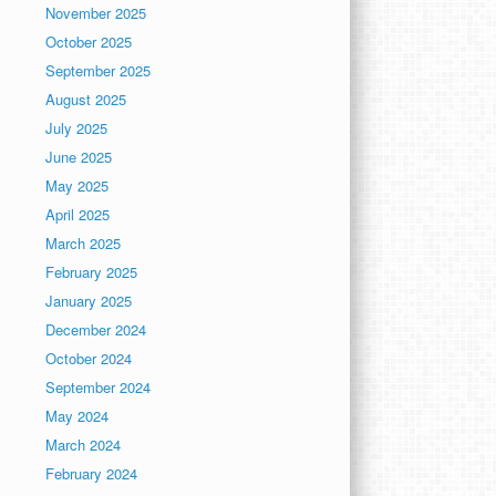
November 2025
October 2025
September 2025
August 2025
July 2025
June 2025
May 2025
April 2025
March 2025
February 2025
January 2025
December 2024
October 2024
September 2024
May 2024
March 2024
February 2024