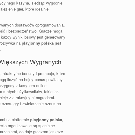
dycyjnego kasyna, siedząc wygodnie
zienie gier, które idealnie
mowanych dostawców oprogramowania,
wość i bezpieczeństwo. Gracze mogą
i każdy wynik losowy jest generowany
, rozrywka na
playjonny polska
jest
.
 Większych Wygranych
 atrakcyjne bonusy i promocje, które
gą liczyć na hojny bonus powitalny,
przygody z kasynem online.
a stałych użytkowników, takie jak
rnieje z atrakcyjnymi nagrodami.
e czasu gry i zwiększenie szans na
ami na platformie
playjonny polska
,
ęsto organizowane są specjalne
arzeniami, co daje graczom jeszcze