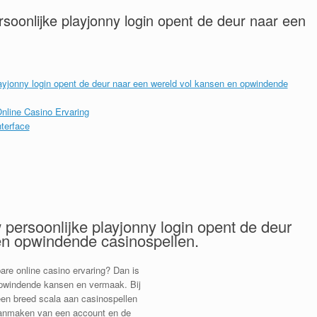
soonlijke playjonny login opent de deur naar een
layjonny login opent de deur naar een wereld vol kansen en opwindende
nline Casino Ervaring
terface
 persoonlijke playjonny login opent de deur
en opwindende casinospellen.
re online casino ervaring? Dan is
opwindende kansen en vermaak. Bij
 een breed scala aan casinospellen
aanmaken van een account en de