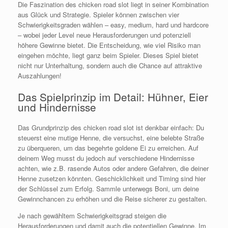
Die Faszination des chicken road slot liegt in seiner Kombination
aus Glück und Strategie. Spieler können zwischen vier
Schwierigkeitsgraden wählen – easy, medium, hard und hardcore
– wobei jeder Level neue Herausforderungen und potenziell
höhere Gewinne bietet. Die Entscheidung, wie viel Risiko man
eingehen möchte, liegt ganz beim Spieler. Dieses Spiel bietet
nicht nur Unterhaltung, sondern auch die Chance auf attraktive
Auszahlungen!
Das Spielprinzip im Detail: Hühner, Eier
und Hindernisse
Das Grundprinzip des chicken road slot ist denkbar einfach: Du
steuerst eine mutige Henne, die versuchst, eine belebte Straße
zu überqueren, um das begehrte goldene Ei zu erreichen. Auf
deinem Weg musst du jedoch auf verschiedene Hindernisse
achten, wie z.B. rasende Autos oder andere Gefahren, die deiner
Henne zusetzen könnten. Geschicklichkeit und Timing sind hier
der Schlüssel zum Erfolg. Sammle unterwegs Boni, um deine
Gewinnchancen zu erhöhen und die Reise sicherer zu gestalten.
Je nach gewähltem Schwierigkeitsgrad steigen die
Herausforderungen und damit auch die potentiellen Gewinne. Im