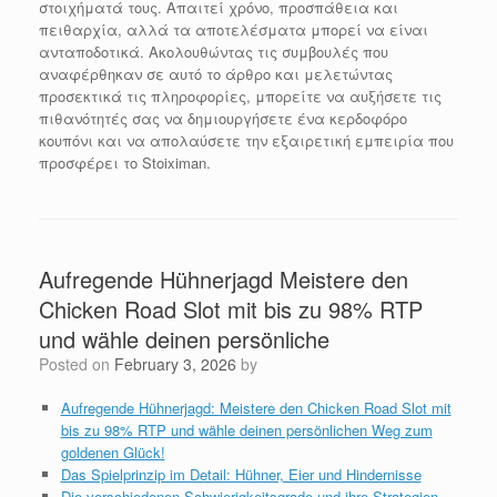
στοιχήματά τους. Απαιτεί χρόνο, προσπάθεια και
πειθαρχία, αλλά τα αποτελέσματα μπορεί να είναι
ανταποδοτικά. Ακολουθώντας τις συμβουλές που
αναφέρθηκαν σε αυτό το άρθρο και μελετώντας
προσεκτικά τις πληροφορίες, μπορείτε να αυξήσετε τις
πιθανότητές σας να δημιουργήσετε ένα κερδοφόρο
κουπόνι και να απολαύσετε την εξαιρετική εμπειρία που
προσφέρει το Stoiximan.
Aufregende Hühnerjagd Meistere den
Chicken Road Slot mit bis zu 98% RTP
und wähle deinen persönliche
Posted on
February 3, 2026
by
Aufregende Hühnerjagd: Meistere den Chicken Road Slot mit
bis zu 98% RTP und wähle deinen persönlichen Weg zum
goldenen Glück!
Das Spielprinzip im Detail: Hühner, Eier und Hindernisse
Die verschiedenen Schwierigkeitsgrade und ihre Strategien