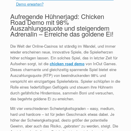
Demo erwarten?
Aufregende Hühnerjagd: Chicken
Road Demo mit 98%
Auszahlungsquote und steigendem
Adrenalin – Erreiche das goldene Ei!
Die Welt der Online-Casinos ist ständig im Wandel, und immer
wieder erscheinen neue, innovative Spiele, die Spielerherzen
höher schlagen lassen. Ein solches Spiel, das in letzter Zeit für
Aufsehen sorgt, ist die
chicken road demo
von InOut Games.
Dieses charmante und gleichzeitig spannende Spiel bietet eine
Auszahlungsquote (RTP) von beeindruckenden 98% und
verspricht ein einzigartiges Spielerlebnis. Spieler schlüpfen in die
Rolle eines federfüßigen Geflügels und steuern ihre Hühnerin
durch gefährliche Hindernisse, sammeln Boni und versuchen,
das begehrte goldene Ei zu erreichen.
Mit vier verschiedenen Schwierigkeitsgraden – easy, medium,
hard und hardcore – ist für jeden Geschmack etwas dabei. Je
höher der Schwierigkeitsgrad, desto größer der potentielle
Gewinn, aber auch das Risiko, „gebraten“ zu werden, steigt. Die