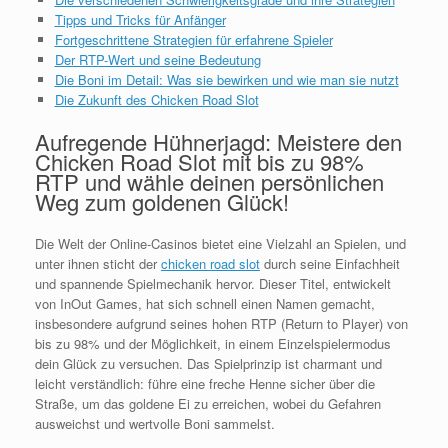
Tipps und Tricks für Anfänger
Fortgeschrittene Strategien für erfahrene Spieler
Der RTP-Wert und seine Bedeutung
Die Boni im Detail: Was sie bewirken und wie man sie nutzt
Die Zukunft des Chicken Road Slot
Aufregende Hühnerjagd: Meistere den
Chicken Road Slot mit bis zu 98%
RTP und wähle deinen persönlichen
Weg zum goldenen Glück!
Die Welt der Online-Casinos bietet eine Vielzahl an Spielen, und
unter ihnen sticht der
chicken road slot
durch seine Einfachheit
und spannende Spielmechanik hervor. Dieser Titel, entwickelt
von InOut Games, hat sich schnell einen Namen gemacht,
insbesondere aufgrund seines hohen RTP (Return to Player) von
bis zu 98% und der Möglichkeit, in einem Einzelspielermodus
dein Glück zu versuchen. Das Spielprinzip ist charmant und
leicht verständlich: führe eine freche Henne sicher über die
Straße, um das goldene Ei zu erreichen, wobei du Gefahren
ausweichst und wertvolle Boni sammelst.