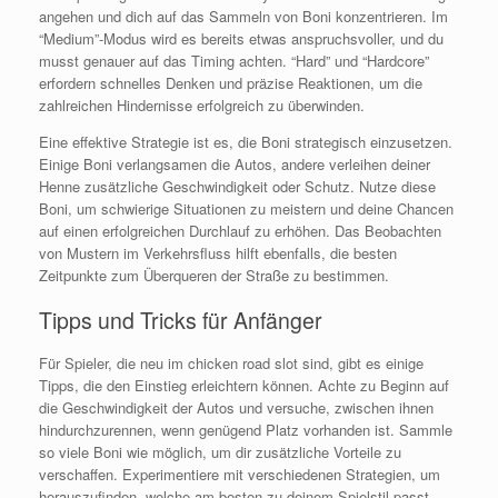
angehen und dich auf das Sammeln von Boni konzentrieren. Im
“Medium”-Modus wird es bereits etwas anspruchsvoller, und du
musst genauer auf das Timing achten. “Hard” und “Hardcore”
erfordern schnelles Denken und präzise Reaktionen, um die
zahlreichen Hindernisse erfolgreich zu überwinden.
Eine effektive Strategie ist es, die Boni strategisch einzusetzen.
Einige Boni verlangsamen die Autos, andere verleihen deiner
Henne zusätzliche Geschwindigkeit oder Schutz. Nutze diese
Boni, um schwierige Situationen zu meistern und deine Chancen
auf einen erfolgreichen Durchlauf zu erhöhen. Das Beobachten
von Mustern im Verkehrsfluss hilft ebenfalls, die besten
Zeitpunkte zum Überqueren der Straße zu bestimmen.
Tipps und Tricks für Anfänger
Für Spieler, die neu im chicken road slot sind, gibt es einige
Tipps, die den Einstieg erleichtern können. Achte zu Beginn auf
die Geschwindigkeit der Autos und versuche, zwischen ihnen
hindurchzurennen, wenn genügend Platz vorhanden ist. Sammle
so viele Boni wie möglich, um dir zusätzliche Vorteile zu
verschaffen. Experimentiere mit verschiedenen Strategien, um
herauszufinden, welche am besten zu deinem Spielstil passt.