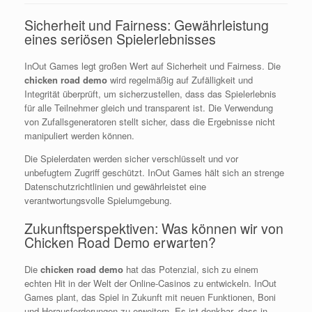
Sicherheit und Fairness: Gewährleistung
eines seriösen Spielerlebnisses
InOut Games legt großen Wert auf Sicherheit und Fairness. Die
chicken road demo
wird regelmäßig auf Zufälligkeit und
Integrität überprüft, um sicherzustellen, dass das Spielerlebnis
für alle Teilnehmer gleich und transparent ist. Die Verwendung
von Zufallsgeneratoren stellt sicher, dass die Ergebnisse nicht
manipuliert werden können.
Die Spielerdaten werden sicher verschlüsselt und vor
unbefugtem Zugriff geschützt. InOut Games hält sich an strenge
Datenschutzrichtlinien und gewährleistet eine
verantwortungsvolle Spielumgebung.
Zukunftsperspektiven: Was können wir von
Chicken Road Demo erwarten?
Die
chicken road demo
hat das Potenzial, sich zu einem
echten Hit in der Welt der Online-Casinos zu entwickeln. InOut
Games plant, das Spiel in Zukunft mit neuen Funktionen, Boni
und Herausforderungen zu erweitern. Es ist denkbar, dass in