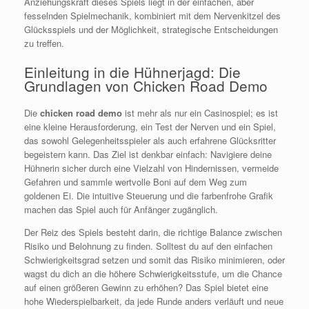
Anziehungskraft dieses Spiels liegt in der einfachen, aber
fesselnden Spielmechanik, kombiniert mit dem Nervenkitzel des
Glücksspiels und der Möglichkeit, strategische Entscheidungen
zu treffen.
Einleitung in die Hühnerjagd: Die
Grundlagen von Chicken Road Demo
Die
chicken road demo
ist mehr als nur ein Casinospiel; es ist
eine kleine Herausforderung, ein Test der Nerven und ein Spiel,
das sowohl Gelegenheitsspieler als auch erfahrene Glücksritter
begeistern kann. Das Ziel ist denkbar einfach: Navigiere deine
Hühnerin sicher durch eine Vielzahl von Hindernissen, vermeide
Gefahren und sammle wertvolle Boni auf dem Weg zum
goldenen Ei. Die intuitive Steuerung und die farbenfrohe Grafik
machen das Spiel auch für Anfänger zugänglich.
Der Reiz des Spiels besteht darin, die richtige Balance zwischen
Risiko und Belohnung zu finden. Solltest du auf den einfachen
Schwierigkeitsgrad setzen und somit das Risiko minimieren, oder
wagst du dich an die höhere Schwierigkeitsstufe, um die Chance
auf einen größeren Gewinn zu erhöhen? Das Spiel bietet eine
hohe Wiederspielbarkeit, da jede Runde anders verläuft und neue