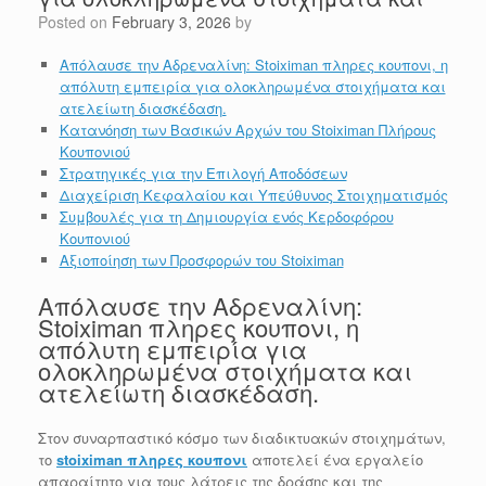
Posted on
February 3, 2026
by
Απόλαυσε την Αδρεναλίνη: Stoiximan πληρες κουπονι, η
απόλυτη εμπειρία για ολοκληρωμένα στοιχήματα και
ατελείωτη διασκέδαση.
Κατανόηση των Βασικών Αρχών του Stoiximan Πλήρους
Κουπονιού
Στρατηγικές για την Επιλογή Αποδόσεων
Διαχείριση Κεφαλαίου και Υπεύθυνος Στοιχηματισμός
Συμβουλές για τη Δημιουργία ενός Κερδοφόρου
Κουπονιού
Αξιοποίηση των Προσφορών του Stoiximan
Απόλαυσε την Αδρεναλίνη:
Stoiximan πληρες κουπονι, η
απόλυτη εμπειρία για
ολοκληρωμένα στοιχήματα και
ατελείωτη διασκέδαση.
Στον συναρπαστικό κόσμο των διαδικτυακών στοιχημάτων,
το
stoiximan πληρες κουπονι
αποτελεί ένα εργαλείο
απαραίτητο για τους λάτρεις της δράσης και της