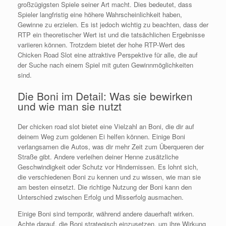
großzügigsten Spiele seiner Art macht. Dies bedeutet, dass
Spieler langfristig eine höhere Wahrscheinlichkeit haben,
Gewinne zu erzielen. Es ist jedoch wichtig zu beachten, dass der
RTP ein theoretischer Wert ist und die tatsächlichen Ergebnisse
variieren können. Trotzdem bietet der hohe RTP-Wert des
Chicken Road Slot eine attraktive Perspektive für alle, die auf
der Suche nach einem Spiel mit guten Gewinnmöglichkeiten
sind.
Die Boni im Detail: Was sie bewirken
und wie man sie nutzt
Der chicken road slot bietet eine Vielzahl an Boni, die dir auf
deinem Weg zum goldenen Ei helfen können. Einige Boni
verlangsamen die Autos, was dir mehr Zeit zum Überqueren der
Straße gibt. Andere verleihen deiner Henne zusätzliche
Geschwindigkeit oder Schutz vor Hindernissen. Es lohnt sich,
die verschiedenen Boni zu kennen und zu wissen, wie man sie
am besten einsetzt. Die richtige Nutzung der Boni kann den
Unterschied zwischen Erfolg und Misserfolg ausmachen.
Einige Boni sind temporär, während andere dauerhaft wirken.
Achte darauf, die Boni strategisch einzusetzen, um ihre Wirkung