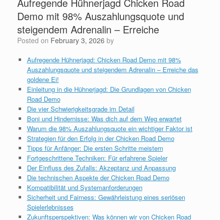
Aufregende Hühnerjagd Chicken Road
Demo mit 98% Auszahlungsquote und
steigendem Adrenalin – Erreiche
Posted on
February 3, 2026
by
Aufregende Hühnerjagd: Chicken Road Demo mit 98%
Auszahlungsquote und steigendem Adrenalin – Erreiche das
goldene Ei!
Einleitung in die Hühnerjagd: Die Grundlagen von Chicken
Road Demo
Die vier Schwierigkeitsgrade im Detail
Boni und Hindernisse: Was dich auf dem Weg erwartet
Warum die 98% Auszahlungsquote ein wichtiger Faktor ist
Strategien für den Erfolg in der Chicken Road Demo
Tipps für Anfänger: Die ersten Schritte meistern
Fortgeschrittene Techniken: Für erfahrene Spieler
Der Einfluss des Zufalls: Akzeptanz und Anpassung
Die technischen Aspekte der Chicken Road Demo
Kompatibilität und Systemanforderungen
Sicherheit und Fairness: Gewährleistung eines seriösen
Spielerlebnisses
Zukunftsperspektiven: Was können wir von Chicken Road