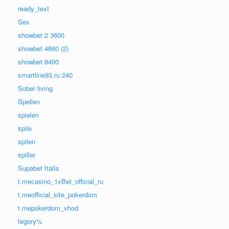
ready_text
Sex
showbet 2 3600
showbet 4860 (2)
showbet 8400
smartline93.ru 240
Sober living
Spellen
spielen
spile
spilen
spiller
Supabet Italia
t.mecasino_1xBet_official_ru
t.meofficial_site_pokerdom
t.mepokerdom_vhod
tegory%