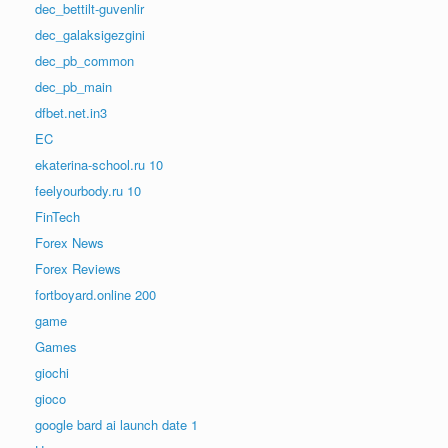
dec_bettilt-guvenlir
dec_galaksigezgini
dec_pb_common
dec_pb_main
dfbet.net.in3
EC
ekaterina-school.ru 10
feelyourbody.ru 10
FinTech
Forex News
Forex Reviews
fortboyard.online 200
game
Games
giochi
gioco
google bard ai launch date 1