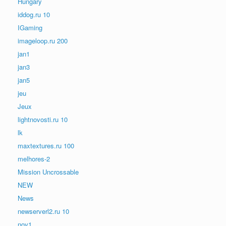
Hungary
iddog.ru 10
IGaming
imageloop.ru 200
jan1
jan3
jan5
jeu
Jeux
lightnovosti.ru 10
lk
maxtextures.ru 100
melhores-2
Mission Uncrossable
NEW
News
newserverl2.ru 10
nov1