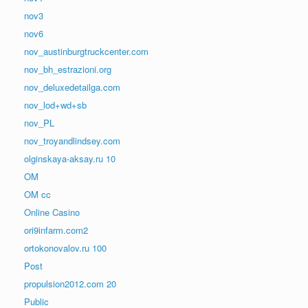
nov3
nov6
nov_austinburgtruckcenter.com
nov_bh_estrazioni.org
nov_deluxedetailga.com
nov_lod+wd+sb
nov_PL
nov_troyandlindsey.com
olginskaya-aksay.ru 10
OM
OM cc
Online Casino
ori9infarm.com2
ortokonovalov.ru 100
Post
propulsion2012.com 20
Public