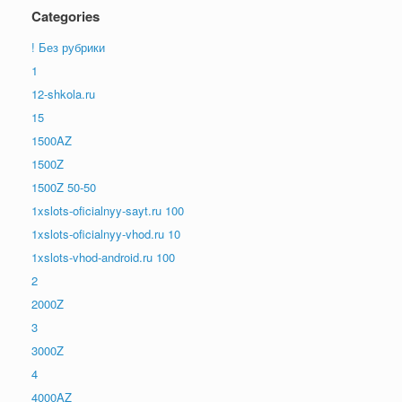
Categories
! Без рубрики
1
12-shkola.ru
15
1500AZ
1500Z
1500Z 50-50
1xslots-oficialnyy-sayt.ru 100
1xslots-oficialnyy-vhod.ru 10
1xslots-vhod-android.ru 100
2
2000Z
3
3000Z
4
4000AZ