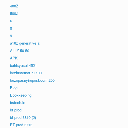
400Z
500Z
6
8
9
a16z generative ai
ALLZ 50-50
APK
bahisyasal 4521
bezhinternat.ru 100
bezopasnyirepost.com 200
Blog
Bookkeeping
bstech.in
bt prod
bt prod 3810 (2)
BT prod 5715