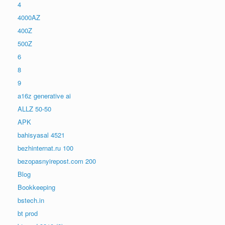
4
4000AZ
400Z
500Z
6
8
9
a16z generative ai
ALLZ 50-50
APK
bahisyasal 4521
bezhinternat.ru 100
bezopasnyirepost.com 200
Blog
Bookkeeping
bstech.in
bt prod