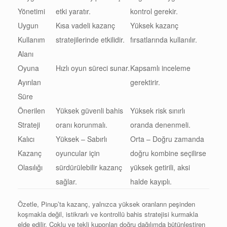
Yönetimi
etki yaratır.
kontrol gerekir.
Uygun
Kısa vadeli kazanç
Yüksek kazanç
Kullanım
stratejilerinde etkilidir.
fırsatlarında kullanılır.
Alanı
Oyuna
Hızlı oyun süreci sunar.
Kapsamlı inceleme
Ayırılan
gerektirir.
Süre
Önerilen
Yüksek güvenli bahis
Yüksek risk sınırlı
Strateji
oranı korunmalı.
oranda denenmeli.
Kalıcı
Yüksek – Sabırlı
Orta – Doğru zamanda
Kazanç
oyuncular için
doğru kombine seçilirse
Olasılığı
sürdürülebilir kazanç
yüksek getirili, aksi
sağlar.
halde kayıplı.
Özetle, Pinup’ta kazanç, yalnızca yüksek oranların peşinden
koşmakla değil, istikrarlı ve kontrollü bahis stratejisi kurmakla
elde edilir. Çoklu ve tekli kuponları doğru dağılımda bütünleştiren