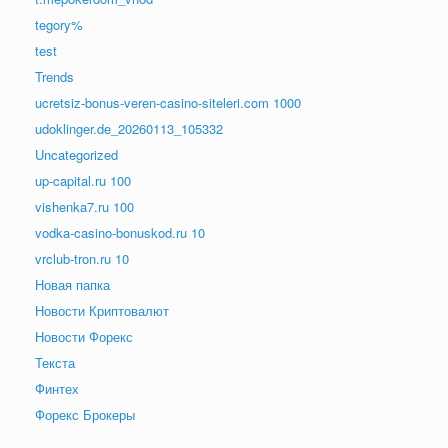
tegory%
test
Trends
ucretsiz-bonus-veren-casino-siteleri.com 1000
udoklinger.de_20260113_105332
Uncategorized
up-capital.ru 100
vishenka7.ru 100
vodka-casino-bonuskod.ru 10
vrclub-tron.ru 10
Новая папка
Новости Криптовалют
Новости Форекс
Текста
Финтех
Форекс Брокеры