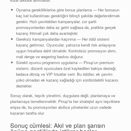
kural dikkate alınmalıdır:
Oynama gerekliliklerine göre bonus planlama — Her bonusun
kaç kat kullanılması gerektiğini bilinçli şekilde değerlendirmek
gerekir. Hızlı çevrilebilen kampanyalar, zor şartlı
promosyonlardan daha az getiri sağlasa da, pratikte gerçek
kazanç ihtimali çok daha avantajlıdır.
Gereksiz kampanyalardan kaçınma — Her ödül sistemi
kazanç getirmez. Oyuncular, yalnızca kendi risk anlayışına
uygun fırsatlara dahil olmalıdır. Kontrolsüz promosyon alımı,
mali denge ve wagering baskısı doğurur.
Sürekli oyuncu programını uygulama — Pinup’un premium
sistemi, düzenli oyunculara özel kaybedilen bakiye desteği,
bedava dönüş ve VIP fırsatlar verir. Bu ödüller, ek çevrim
yükü olmadan ek kazanç sağladığı için sürdürülebilir kazancı
destekler.
Sonuç olarak, teşvik yönetimi, duygulara değil, planlamaya ve
planlamaya temellenmelidir. Pinup’ta her stratejist aynı teşviklere
erişse de, bu promosyonları akıllıca yönetenler uzun vadede
kazanan tarafta olur.
Sonuç cümlesi: Akıl ve plan şansın