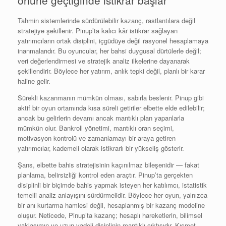
önüne geçtiğinde istikrar başlar
Tahmin sistemlerinde sürdürülebilir kazanç, rastlantılara değil
stratejiye şekillenir. Pinup’ta kalıcı kâr istikrar sağlayan
yatırımcıların ortak disiplini, içgüdüye değil rasyonel hesaplamaya
inanmalarıdır. Bu oyuncular, her bahsi duygusal dürtülerle değil;
veri değerlendirmesi ve stratejik analiz ilkelerine dayanarak
şekillendirir. Böylece her yatırım, anlık tepki değil, planlı bir karar
haline gelir.
Sürekli kazanmanın mümkün olması, sabırla beslenir. Pinup gibi
aktif bir oyun ortamında kısa süreli getiriler elbette elde edilebilir;
ancak bu gelirlerin devamı ancak mantıklı plan yapanlarla
mümkün olur. Bankroll yönetimi, mantıklı oran seçimi,
motivasyon kontrolü ve zamanlamayı bir araya getiren
yatırımcılar, kademeli olarak istikrarlı bir yükseliş gösterir.
Şans, elbette bahis stratejisinin kaçınılmaz bileşenidir — fakat
planlama, belirsizliği kontrol eden araçtır. Pinup’ta gerçekten
disiplinli bir biçimde bahis yapmak isteyen her katılımcı, istatistik
temelli analiz anlayışını sürdürmelidir. Böylece her oyun, yalnızca
bir anı kurtarma hamlesi değil, hesaplanmış bir kazanç modeline
oluşur. Neticede, Pinup’ta kazanç; hesaplı hareketlerin, bilimsel
yaklaşımın ve uzun vadeli disiplinin mantıklı çıktısıdır. Kısmet