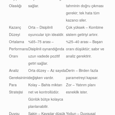
Olasılığı
sağlar.
tahminin doğru çıkması
gerekir; tek hata tüm
kazancı siler.
Kazanç
Orta – Disiplinli
Çok yüksek – Kombine
Düzeyi
oyuncular için idealdir.
sistem getiriyi artırır.
Ortalama
%65–75 arası –
%25–40 arası – Başarı
Performans
Disiplinli oynandığında
oranı düşüktür; sabır ve
Oranı
uzun vadede pozitif
analiz gerektirir.
getiri sağlar.
Analiz
Orta düzey – Az sayıda
Derin – Birden fazla
Gereksinimi
değişken vardır.
parametreyi kapsar.
Para
Kolay – Bahis miktarı
Zor – Yatırım planı
Stratejisi
net ve kontrollüdür.
esneklik ister.
Günlük bütçe kolayca
planlanabilir.
Duygu
Sakin – Kayıplar düşük
Yoğun – Duygusal