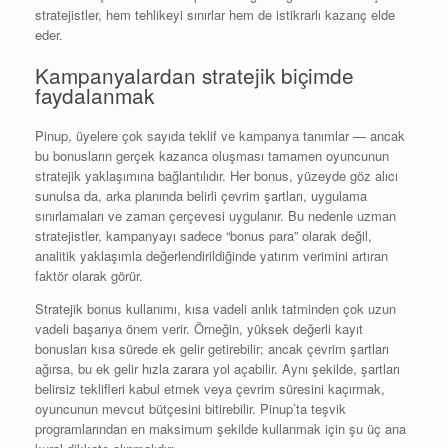
stratejistler, hem tehlikeyi sınırlar hem de istikrarlı kazanç elde
eder.
Kampanyalardan stratejik biçimde
faydalanmak
Pinup, üyelere çok sayıda teklif ve kampanya tanımlar — ancak
bu bonusların gerçek kazanca oluşması tamamen oyuncunun
stratejik yaklaşımına bağlantılıdır. Her bonus, yüzeyde göz alıcı
sunulsa da, arka planında belirli çevrim şartları, uygulama
sınırlamaları ve zaman çerçevesi uygulanır. Bu nedenle uzman
stratejistler, kampanyayı sadece “bonus para” olarak değil,
analitik yaklaşımla değerlendirildiğinde yatırım verimini artıran
faktör olarak görür.
Stratejik bonus kullanımı, kısa vadeli anlık tatminden çok uzun
vadeli başarıya önem verir. Örneğin, yüksek değerli kayıt
bonusları kısa sürede ek gelir getirebilir; ancak çevrim şartları
ağırsa, bu ek gelir hızla zarara yol açabilir. Aynı şekilde, şartları
belirsiz teklifleri kabul etmek veya çevrim süresini kaçırmak,
oyuncunun mevcut bütçesini bitirebilir. Pinup’ta teşvik
programlarından en maksimum şekilde kullanmak için şu üç ana