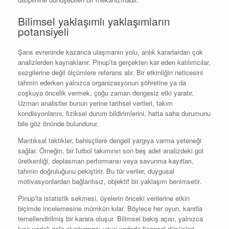
Bilimsel yaklaşımlı yaklaşımların
potansiyeli
Şans evreninde kazanca ulaşmanın yolu, anlık kararlardan çok
analizlerden kaynaklanır. Pinup’ta gerçekten kar eden katılımcılar,
sezgilerine değil ölçümlere referans alır. Bir etkinliğin neticesini
tahmin ederken yalnızca organizasyonun şöhretine ya da
coşkuya öncelik vermek, çoğu zaman dengesiz etki yaratır.
Uzman analistler bunun yerine tarihsel verileri, takım
kondisyonlarını, fiziksel durum bildirimlerini, hatta saha durumunu
bile göz önünde bulundurur.
Mantıksal taktikler, bahisçilere dengeli yargıya varma yeteneği
sağlar. Örneğin, bir futbol takımının son beş adet analizdeki gol
üretkenliği, deplasman performansı veya savunma kayıtları,
tahmin doğruluğunu pekiştirir. Bu tür veriler, duygusal
motivasyonlardan bağlantısız, objektif bir yaklaşım benimsetir.
Pinup’ta istatistik sekmesi, üyelerin önceki verilerine etkin
biçimde incelemesine mümkün kılar. Böylece her oyun, kanıtla
temellendirilmiş bir karara oluşur. Bilimsel bakış açısı, yalnızca
kısa vadeli gelir oluşturmaz; uzun vadede finansal düşüşleri