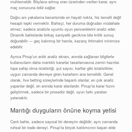
muhtemeldir. Böylece artmış oran üzerinden verilen karar, aynı
maç sonucuna ödül sağlar.
Doğru anı yakalama becerisinde en hayati nokta, his temelli değil
hesaplı tepki vermektir. Bahisçi, her duruma doğrudan müdahale
etmez; sadece analizle uyumlu oyun pencerelerini analiz eder.
Dinamik bahislerde birkaç saniyelik gecikme bile kritik sonuç
doğurabilir — geç kalınmış bir hamle, kazanç ihtimalini minimize
edebilir.
Ayrıca Pinup’un anlık analiz ekranı, anında sağlanan bilgilerle
kullanıcıların daha mantıklı kararlar tasarlamasına zemin hazırlar.
topa sahip olma istatistiği, şut sayısı, kartlar gibi istatistikler,
uygun zamanda devreye giren kararların ana temelidir. Genel
olarak, live betting süreçlerinde başarılı olanlar, en çok analiz
yapanlar değil, en anında karar alanlardır. Pinup’ta karar hızını
geliştirmek, sadece bir prosedür değil, oyun farkı yaratan
yetenektir.
Mantığı duyguların önüne koyma yetisi
Canlı bahis, sadece sayısal bir deneyim değildir; aynı zamanda
ruhsal bir irade deneyi. Pinup’ta birçok katılımcının başarı elde