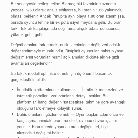
Bir senaryoyla netleştirelim: Bir maçtaki favorinin kazanma
yüzdesi %60 olarak analiz ediliyorsa, bu oranın 1.66 yakınında
olması beklenir. Ancak Pinup’ta aynı olaya 1.80 oran atanmışsa,
burada oyuncu lehine bir ek potansiyel meydana gelir. Bu oran
farkı, tek bir karşılaşmada değil ama birçok tekrar sonucunda
yüksek getiri getirir.
Değerli oranları fark etmek, anlık izlenimlerle değil; veri odaklı
değerlendirmeyle mümkündür. Disiplinli oyuncular, bahis piyasa
değişimlerini yorumlar, resmî açıklamaları dikkate alır ve gizli
avantajları değerlendirir.
Bu taktik modeli optimize etmek için üç önemli basamak
gerçekleştirilmelidir:
İstatistik platformlarını kullanmak — İstatistik merkezleri ve
istatistik portalları, veri oranlarını detaylı açıklar. Bu
platformlar, hangi değerin “istatistiksel tahmine göre avantajlı”
olduğunu fark etmeye kolaylık sunar.
Bahis oranlarını gözlemlemek — Oyun başlamadan önce ve
karşılaşma anındaki oran trendleri, oyuncu davranışlarını
yansıtır. Kısa sürede yaşanan oran değişimleri, bilgi
akışındaki değişimi belirtir.