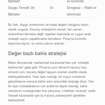
Bahisler
ve kontrollü
Duygu Temelli
39
61
Dengesiz – Riskli ve
Bahisler
tahminsiz
Bu fark, duygu yönetiminin ne kadar değerli olduğunu kesin
olarak vurgular. Kazanç stratejisinin temeli, her zaman
istatistikleri bilmekte değil; tepkileri bastırarak en uygun anda
stratejik seçim yapabilmekte temellenir. Pinup’ta kontrollü
düşünme biçimi, en üstün yatırım aracıdır.
Değer bazlı bahis stratejisi
Bahis dünyasında “rastlantısal kazananlar”dan çok “stratejik
katılımcılar” galip gelir. Pinup’ta uzun dönemli kazanç inşa
etmenin sırrı, kazanç değeri taşıyan oranları analitik olarak
belirleyebilmektir. Oran farkı mantığı, bir maçın muhtemel
gerçekleşme oranıyla bahis oranı arasındaki boşluğu ölçer. Yani
bir spor müsabakasının veri analizine dayalı olasılığı, bahis
oranlarının sunduğundan öne çıkıyorsa, o bahiste “avantaj” vardır.
Gerçek kazananlar işte bu kazanç potansiyelini görebilen
bahisçilerdir.