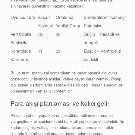
sınırlayarak güvenilir bir kazanç kazandırır.
Oyuncu Türü
Başarı
Ortalama
Sürdürülebilir Kazanç
Yüzdesi
Yenilgi Oranı
Potansiyeli
Veri Odaklı
72
28
Güçlü – Hesaplı ve
Bahisçiler
dengeli
Kontrolsüz
41
59
Düşük – Kontrolsüz
Katılımcılar
ve riskli
Bu uçurum, mantıksal yöntemlerin ne kadar başarılı olduğunu
gözle görülür biçimde açıklar. Veriye dayalı karar vermek, Pinup
gibi esnek platformlarda sadece olasılığı değil, başarı sürecini de
yönlendirmenin en akılcı yöntemidir.
Para akışı planlaması ve kalıcı gelir
Pinup’ta yatırım yaparken en çok dikkat edilmeyen ama en
vazgeçilmez bileşenlerden biri bankroll yani bütçe yönetimidir. Ne
kadar gelişmiş yaklaşımınız olursa olsun, sermayenizi etkin
biçimde kontrol edemiyorsanız devam eden dönemde