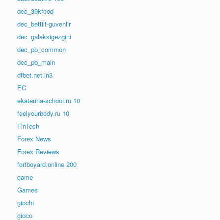
dec_39kfood
dec_bettilt-guvenlir
dec_galaksigezgini
dec_pb_common
dec_pb_main
dfbet.net.in3
EC
ekaterina-school.ru 10
feelyourbody.ru 10
FinTech
Forex News
Forex Reviews
fortboyard.online 200
game
Games
giochi
gioco