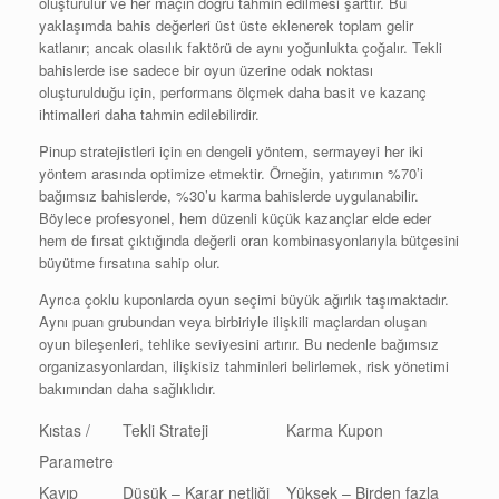
oluşturulur ve her maçın doğru tahmin edilmesi şarttır. Bu
yaklaşımda bahis değerleri üst üste eklenerek toplam gelir
katlanır; ancak olasılık faktörü de aynı yoğunlukta çoğalır. Tekli
bahislerde ise sadece bir oyun üzerine odak noktası
oluşturulduğu için, performans ölçmek daha basit ve kazanç
ihtimalleri daha tahmin edilebilirdir.
Pinup stratejistleri için en dengeli yöntem, sermayeyi her iki
yöntem arasında optimize etmektir. Örneğin, yatırımın %70’i
bağımsız bahislerde, %30’u karma bahislerde uygulanabilir.
Böylece profesyonel, hem düzenli küçük kazançlar elde eder
hem de fırsat çıktığında değerli oran kombinasyonlarıyla bütçesini
büyütme fırsatına sahip olur.
Ayrıca çoklu kuponlarda oyun seçimi büyük ağırlık taşımaktadır.
Aynı puan grubundan veya birbiriyle ilişkili maçlardan oluşan
oyun bileşenleri, tehlike seviyesini artırır. Bu nedenle bağımsız
organizasyonlardan, ilişkisiz tahminleri belirlemek, risk yönetimi
bakımından daha sağlıklıdır.
Kıstas /
Tekli Strateji
Karma Kupon
Parametre
Kayıp
Düşük – Karar netliği
Yüksek – Birden fazla