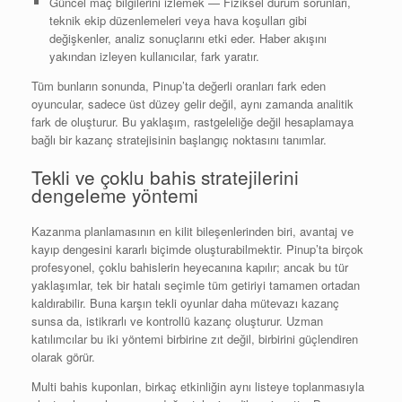
Güncel maç bilgilerini izlemek — Fiziksel durum sorunları,
teknik ekip düzenlemeleri veya hava koşulları gibi
değişkenler, analiz sonuçlarını etki eder. Haber akışını
yakından izleyen kullanıcılar, fark yaratır.
Tüm bunların sonunda, Pinup’ta değerli oranları fark eden
oyuncular, sadece üst düzey gelir değil, aynı zamanda analitik
fark de oluşturur. Bu yaklaşım, rastgeleliğe değil hesaplamaya
bağlı bir kazanç stratejisinin başlangıç noktasını tanımlar.
Tekli ve çoklu bahis stratejilerini
dengeleme yöntemi
Kazanma planlamasının en kilit bileşenlerinden biri, avantaj ve
kayıp dengesini kararlı biçimde oluşturabilmektir. Pinup’ta birçok
profesyonel, çoklu bahislerin heyecanına kapılır; ancak bu tür
yaklaşımlar, tek bir hatalı seçimle tüm getiriyi tamamen ortadan
kaldırabilir. Buna karşın tekli oyunlar daha mütevazı kazanç
sunsa da, istikrarlı ve kontrollü kazanç oluşturur. Uzman
katılımcılar bu iki yöntemi birbirine zıt değil, birbirini güçlendiren
olarak görür.
Multi bahis kuponları, birkaç etkinliğin aynı listeye toplanmasıyla