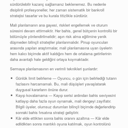
sürdürülebilir kazanç sağlamanız beklenemez. Bu nedenle
disiplinli profesyoneller, her zaman sistematik bir bankroll
stratejisi tasarlar ve bu kurala titizlikle sürdürür.
Mali planlamanın ana gayesi, riskleri engellemek ve oturum
süresini devam ettirmektir. Her bahis, genel bütçenin kontrollü bir
bölümüyle yönlendirilmelidir; aşırı risk alma eğilimine yenik
düşmeden bilinçli stratejiler planlanmalıdır. Pinup oyuncuları
arasında yapılan araştırmalar, mali planlamasına uyan üyelerin
hem kalıcı biçimde aktif kaldığını hem de ortalama getirilerinin
daha avantajlı hale geldiğini ortaya koymaktadır.
Sermaye planlamasının en verimli teknikleri şunlardır:
Günlük limit belirleme — Oyuncu, o gün için belirlediği tutarın
fazlasını harcamamalı. Bu, mali düşüşleri yavaşlatarak
duygusal kararların önüne durur.
Kayıp kovalamama — Kayıp serisi ardından bahis seviyesini
katlayıp daha fazla oyun oynamak, mali dengeyi zayıflatır.
Bilgili üyeler, olumsuz durumları bilinçli biçimde değerlendirip
sonraki bahis fırsatına strateji geliştirir.
Kâr elde ettikten sonra bahis oranını azaltma — Kâr elde
edildikten sonra mantıklı oyuna katılmak, oyun kontrolünü