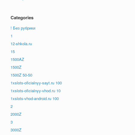
Categories
! Без рубрики
1
12-shkola.ru
15
1500AZ
1500Z
1500Z 50-50
1xslots-oficialnyy-sayt.ru 100
1xslots-oficialnyy-vhod.ru 10
1xslots-vhod-android.ru 100
2
2000Z
3
3000Z