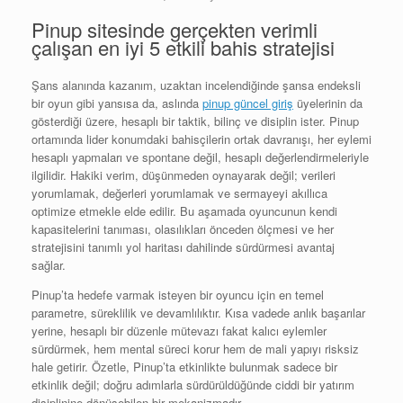
Pinup sitesinde gerçekten verimli
çalışan en iyi 5 etkili bahis stratejisi
Şans alanında kazanım, uzaktan incelendiğinde şansa endeksli
bir oyun gibi yansısa da, aslında
pinup güncel giriş
üyelerinin da
gösterdiği üzere, hesaplı bir taktik, bilinç ve disiplin ister. Pinup
ortamında lider konumdaki bahisçilerin ortak davranışı, her eylemi
hesaplı yapmaları ve spontane değil, hesaplı değerlendirmeleriyle
ilgilidir. Hakiki verim, düşünmeden oynayarak değil; verileri
yorumlamak, değerleri yorumlamak ve sermayeyi akıllıca
optimize etmekle elde edilir. Bu aşamada oyuncunun kendi
kapasitelerini tanıması, olasılıkları önceden ölçmesi ve her
stratejisini tanımlı yol haritası dahilinde sürdürmesi avantaj
sağlar.
Pinup’ta hedefe varmak isteyen bir oyuncu için en temel
parametre, süreklilik ve devamlılıktır. Kısa vadede anlık başarılar
yerine, hesaplı bir düzenle mütevazı fakat kalıcı eylemler
sürdürmek, hem mental süreci korur hem de mali yapıyı risksiz
hale getirir. Özetle, Pinup’ta etkinlikte bulunmak sadece bir
etkinlik değil; doğru adımlarla sürdürüldüğünde ciddi bir yatırım
disiplinine dönüşebilen bir mekanizmadır.