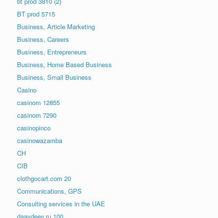
bt prod 3810 (2)
BT prod 5715
Business, Article Marketing
Business, Careers
Business, Entrepreneurs
Business, Home Based Business
Business, Small Business
Casino
casinom 12855
casinom 7290
casinopinco
casinowazamba
CH
CIB
clothgocart.com 20
Communications, GPS
Consulting services in the UAE
daavdeev.ru 100