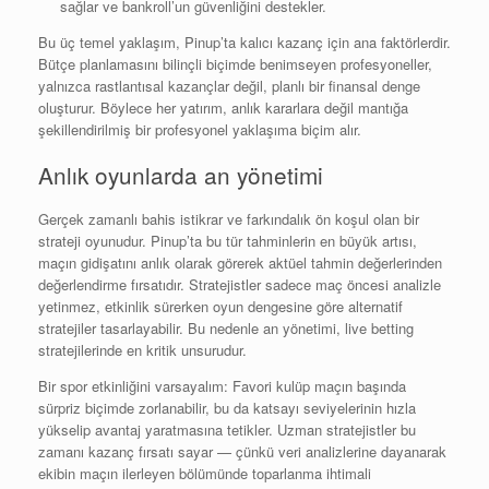
sağlar ve bankroll’un güvenliğini destekler.
Bu üç temel yaklaşım, Pinup’ta kalıcı kazanç için ana faktörlerdir.
Bütçe planlamasını bilinçli biçimde benimseyen profesyoneller,
yalnızca rastlantısal kazançlar değil, planlı bir finansal denge
oluşturur. Böylece her yatırım, anlık kararlara değil mantığa
şekillendirilmiş bir profesyonel yaklaşıma biçim alır.
Anlık oyunlarda an yönetimi
Gerçek zamanlı bahis istikrar ve farkındalık ön koşul olan bir
strateji oyunudur. Pinup’ta bu tür tahminlerin en büyük artısı,
maçın gidişatını anlık olarak görerek aktüel tahmin değerlerinden
değerlendirme fırsatıdır. Stratejistler sadece maç öncesi analizle
yetinmez, etkinlik sürerken oyun dengesine göre alternatif
stratejiler tasarlayabilir. Bu nedenle an yönetimi, live betting
stratejilerinde en kritik unsurudur.
Bir spor etkinliğini varsayalım: Favori kulüp maçın başında
sürpriz biçimde zorlanabilir, bu da katsayı seviyelerinin hızla
yükselip avantaj yaratmasına tetikler. Uzman stratejistler bu
zamanı kazanç fırsatı sayar — çünkü veri analizlerine dayanarak
ekibin maçın ilerleyen bölümünde toparlanma ihtimali