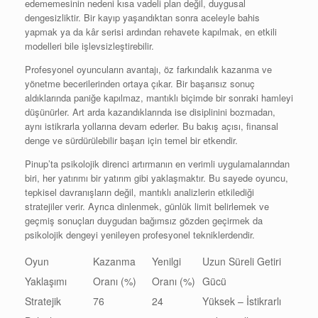
edememesinin nedeni kısa vadeli plan değil, duygusal
dengesizliktir. Bir kayıp yaşandıktan sonra aceleyle bahis
yapmak ya da kâr serisi ardından rehavete kapılmak, en etkili
modelleri bile işlevsizleştirebilir.
Profesyonel oyuncuların avantajı, öz farkındalık kazanma ve
yönetme becerilerinden ortaya çıkar. Bir başarısız sonuç
aldıklarında paniğe kapılmaz, mantıklı biçimde bir sonraki hamleyi
düşünürler. Art arda kazandıklarında ise disiplinini bozmadan,
aynı istikrarla yollarına devam ederler. Bu bakış açısı, finansal
denge ve sürdürülebilir başarı için temel bir etkendir.
Pinup’ta psikolojik direnci artırmanın en verimli uygulamalarından
biri, her yatırımı bir yatırım gibi yaklaşmaktır. Bu sayede oyuncu,
tepkisel davranışların değil, mantıklı analizlerin etkilediği
stratejiler verir. Ayrıca dinlenmek, günlük limit belirlemek ve
geçmiş sonuçları duygudan bağımsız gözden geçirmek da
psikolojik dengeyi yenileyen profesyonel tekniklerdendir.
Oyun
Kazanma
Yenilgi
Uzun Süreli Getiri
Yaklaşımı
Oranı (%)
Oranı (%)
Gücü
Stratejik
76
24
Yüksek – İstikrarlı