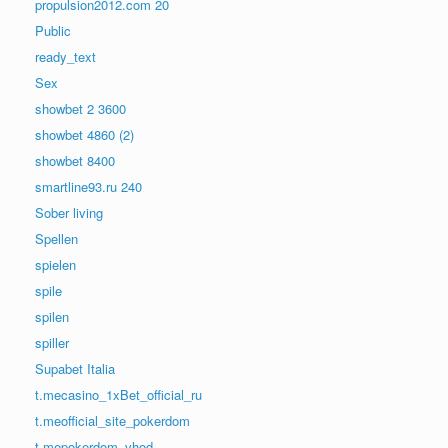
propulsion2012.com 20
Public
ready_text
Sex
showbet 2 3600
showbet 4860 (2)
showbet 8400
smartline93.ru 240
Sober living
Spellen
spielen
spile
spilen
spiller
Supabet Italia
t.mecasino_1xBet_official_ru
t.meofficial_site_pokerdom
t.mepokerdom_vhod