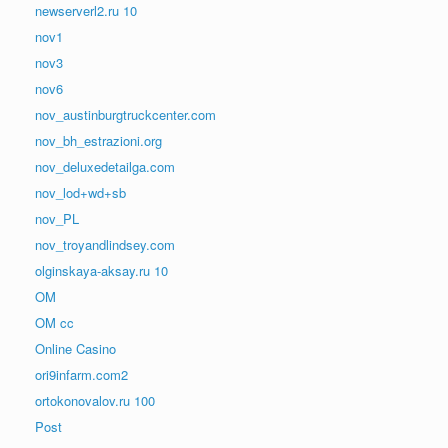
newserverl2.ru 10
nov1
nov3
nov6
nov_austinburgtruckcenter.com
nov_bh_estrazioni.org
nov_deluxedetailga.com
nov_lod+wd+sb
nov_PL
nov_troyandlindsey.com
olginskaya-aksay.ru 10
OM
OM cc
Online Casino
ori9infarm.com2
ortokonovalov.ru 100
Post