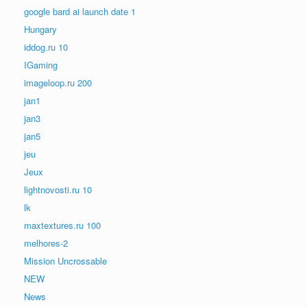
google bard ai launch date 1
Hungary
iddog.ru 10
IGaming
imageloop.ru 200
jan1
jan3
jan5
jeu
Jeux
lightnovosti.ru 10
lk
maxtextures.ru 100
melhores-2
Mission Uncrossable
NEW
News