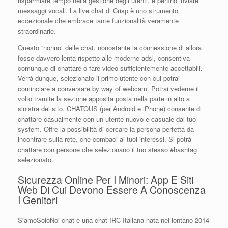
risparmiare tempo nella gestione degli utenti, e perfino inviare
messaggi vocali. La live chat di Crisp è uno strumento
eccezionale che embrace tante funzionalità veramente
straordinarie.
Questo “nonno” delle chat, nonostante la connessione di allora
fosse davvero lenta rispetto alle moderne adsl, consentiva
comunque di chattare o fare video sufficientemente accettabili.
Verrà dunque, selezionato il primo utente con cui potrai
cominciare a conversare by way of webcam. Potrai vederne il
volto tramite la sezione apposita posta nella parte in alto a
sinistra del sito. CHATOUS (per Android e iPhone) consente di
chattare casualmente con un utente nuovo e casuale dal tuo
system. Offre la possibilità di cercare la persona perfetta da
incontrare sulla rete, che combaci ai tuoi interessi. Si potrà
chattare con persone che selezionano il tuo stesso #hashtag
selezionato.
Sicurezza Online Per I Minori: App E Siti
Web Di Cui Devono Essere A Conoscenza
I Genitori
SiamoSoloNoi chat è una chat IRC Italiana nata nel lontano 2014