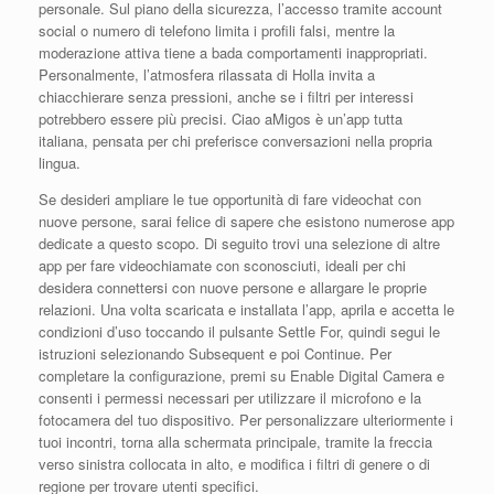
personale. Sul piano della sicurezza, l’accesso tramite account
social o numero di telefono limita i profili falsi, mentre la
moderazione attiva tiene a bada comportamenti inappropriati.
Personalmente, l’atmosfera rilassata di Holla invita a
chiacchierare senza pressioni, anche se i filtri per interessi
potrebbero essere più precisi. Ciao aMigos è un’app tutta
italiana, pensata per chi preferisce conversazioni nella propria
lingua.
Se desideri ampliare le tue opportunità di fare videochat con
nuove persone, sarai felice di sapere che esistono numerose app
dedicate a questo scopo. Di seguito trovi una selezione di altre
app per fare videochiamate con sconosciuti, ideali per chi
desidera connettersi con nuove persone e allargare le proprie
relazioni. Una volta scaricata e installata l’app, aprila e accetta le
condizioni d’uso toccando il pulsante Settle For, quindi segui le
istruzioni selezionando Subsequent e poi Continue. Per
completare la configurazione, premi su Enable Digital Camera e
consenti i permessi necessari per utilizzare il microfono e la
fotocamera del tuo dispositivo. Per personalizzare ulteriormente i
tuoi incontri, torna alla schermata principale, tramite la freccia
verso sinistra collocata in alto, e modifica i filtri di genere o di
regione per trovare utenti specifici.