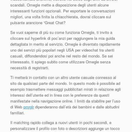
scandali. Omegle mette a disposizione degli utenti alcune
interessanti funzioni opzionali. Per esportare le conversazioni
migliori, una volta finita la chiacchierata, dovrai cliccare sul
pulsante arancione “Great Chat?
Se vuoi saperne di più su come funziona Omegle, ti invito a
cliccare sul hyperlink di poc’anzi per raggiungere la mia guida
dettagliata in merito al servizio. Omegle è diventato rapidamente
uno dei servizi più popolari negli USA per videochat tra utenti
casuali, diffondendosi poi anche nel resto del mondo. Se sei
interessato, ti spiego subito come utilizzare Omegle senza
necessità di registrarti.
Ti metterà in contatto con un altro utente casuale connesso al
sito da qualsiasi parte del mondo. In questo modo è possibile ad
esempio trasmettere messaggi pubblicitari mirati in relazione agli
interessi dell’utente ed in linea con le preferenze da questi
manifestate nella navigazione online. I limiti da stabilire per l’uso
di Web
omrglr
dipenderanno dall’età dei bambini e dalle abitudini
familiari.
Il matching rapido collega a nuovi utenti in pochi secondi, e
personalizzare il profilo con foto o descrizioni aggiunge un tocco