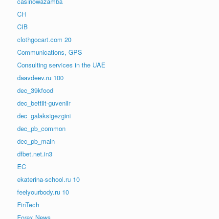
casinowazamba
CH
CIB
clothgocart.com 20
Communications, GPS
Consulting services in the UAE
daavdeev.ru 100
dec_39kfood
dec_bettilt-guvenlir
dec_galaksigezgini
dec_pb_common
dec_pb_main
dfbet.net.in3
EC
ekaterina-school.ru 10
feelyourbody.ru 10
FinTech
Forex News