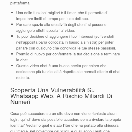
piattaforma.
Una delle funzioni migliori è il timer, che ti permette di
impostare limiti di tempo per l’uso dell’app.
Per dare spazio alla creatività degli utenti si possono
aggiungere effetti speciali ai video.
Tu puoi decidere di aggiungere i tuoi interessi (scrivendoli
nell’apposita barra collocata in basso a sinistra) per poter
parlare con qualcuno che condivida le tue stesse passioni.
Premilo di nuovo per confermare la tua decisione e terminare
la chat.
Questa video chat è una buona scelta per coloro che
desiderano più funzionalità rispetto alle normali offerte di chat
roulette.
Scoperta Una Vulnerabilità Su
Whatsapp Web, A Rischio Miliardi Di
Numeri
Cosa può succedere su un sito dove non viene richiesto alcun
login, quindi dove sia possibile accedere senza rivelare la propria
identità? Vediamo qual è stato l’iter che ha portato alla chiusura
di Omegle, nel novembre del 2023, e quali sono i reati che