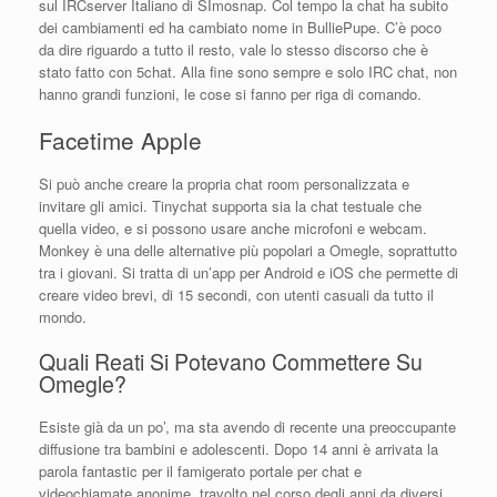
sul IRCserver Italiano di SImosnap. Col tempo la chat ha subito
dei cambiamenti ed ha cambiato nome in BulliePupe. C’è poco
da dire riguardo a tutto il resto, vale lo stesso discorso che è
stato fatto con 5chat. Alla fine sono sempre e solo IRC chat, non
hanno grandi funzioni, le cose si fanno per riga di comando.
Facetime Apple
Si può anche creare la propria chat room personalizzata e
invitare gli amici. Tinychat supporta sia la chat testuale che
quella video, e si possono usare anche microfoni e webcam.
Monkey è una delle alternative più popolari a Omegle, soprattutto
tra i giovani. Si tratta di un’app per Android e iOS che permette di
creare video brevi, di 15 secondi, con utenti casuali da tutto il
mondo.
Quali Reati Si Potevano Commettere Su
Omegle?
Esiste già da un po’, ma sta avendo di recente una preoccupante
diffusione tra bambini e adolescenti. Dopo 14 anni è arrivata la
parola fantastic per il famigerato portale per chat e
videochiamate anonime, travolto nel corso degli anni da diversi