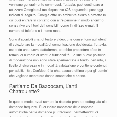
venivano generalmente commessi. Tuttavia, puoi continuare a
utilizzare Omegle sul tuo dispositivo iOS seguendo i passaggi
indicati di seguito. Omegle offre un ambiente sicuro e protetto in
cui puoi entrare in contatto con altre persone in modo anonimo,
senza rivelare i tuoi dati sensibili, come l’indirizzo e-mail, il
numero di telefono o il nome reale.
Sono disponibili chat di testo e video, che consentono agli utenti
di selezionare la modalità di comunicazione desiderata. Tuttavia,
essendo una nuova piattaforma, potrebbe presentare sfide in
termini di numero di utenti e funzionalità. Le sue nuove politiche
di moderazione non sono state sperimentate a fondo; pertanto, il
livello di sicurezza è in modalità valutazione e contiene contenuti
per adulti, 18+. CooMeet è la chat casuale ottimale per gli uomini
che vogliono incontrare donne simpatiche e carine.
Partiamo Da Bazoocam, L’anti
Chatroulette?
In questo modo, avrai sempre la risposta pronta e dettagliata alle
domande frequenti. Puoi inoltre impostare delle risposte
automatiche per le domande più frequenti, permettendoti di