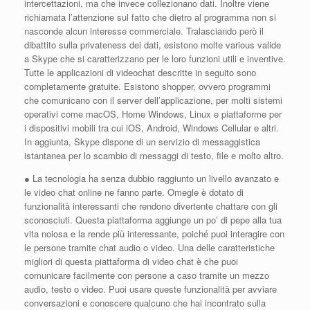
intercettazioni, ma che invece collezionano dati. Inoltre viene
richiamata l’attenzione sul fatto che dietro al programma non si
nasconde alcun interesse commerciale. Tralasciando però il
dibattito sulla privateness dei dati, esistono molte various valide
a Skype che si caratterizzano per le loro funzioni utili e inventive.
Tutte le applicazioni di videochat descritte in seguito sono
completamente gratuite. Esistono shopper, ovvero programmi
che comunicano con il server dell’applicazione, per molti sistemi
operativi come macOS, Home Windows, Linux e piattaforme per
i dispositivi mobili tra cui iOS, Android, Windows Cellular e altri.
In aggiunta, Skype dispone di un servizio di messaggistica
istantanea per lo scambio di messaggi di testo, file e molto altro.
● La tecnologia ha senza dubbio raggiunto un livello avanzato e
le video chat online ne fanno parte. Omegle è dotato di
funzionalità interessanti che rendono divertente chattare con gli
sconosciuti. Questa piattaforma aggiunge un po’ di pepe alla tua
vita noiosa e la rende più interessante, poiché puoi interagire con
le persone tramite chat audio o video. Una delle caratteristiche
migliori di questa piattaforma di video chat è che puoi
comunicare facilmente con persone a caso tramite un mezzo
audio, testo o video. Puoi usare queste funzionalità per avviare
conversazioni e conoscere qualcuno che hai incontrato sulla