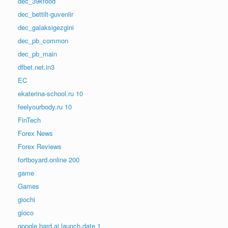
dec_39kfood
dec_bettilt-guvenlir
dec_galaksigezgini
dec_pb_common
dec_pb_main
dfbet.net.in3
EC
ekaterina-school.ru 10
feelyourbody.ru 10
FinTech
Forex News
Forex Reviews
fortboyard.online 200
game
Games
giochi
gioco
google bard ai launch date 1