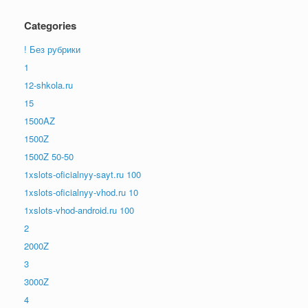
Categories
! Без рубрики
1
12-shkola.ru
15
1500AZ
1500Z
1500Z 50-50
1xslots-oficialnyy-sayt.ru 100
1xslots-oficialnyy-vhod.ru 10
1xslots-vhod-android.ru 100
2
2000Z
3
3000Z
4