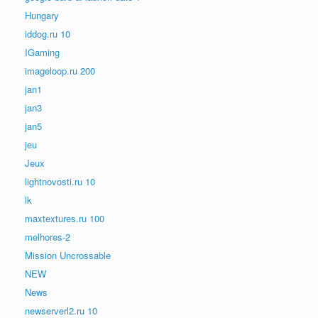
Hungary
iddog.ru 10
IGaming
imageloop.ru 200
jan1
jan3
jan5
jeu
Jeux
lightnovosti.ru 10
lk
maxtextures.ru 100
melhores-2
Mission Uncrossable
NEW
News
newserverl2.ru 10