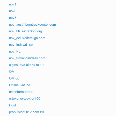
nov1
nov3
nov6
nov_austinburgtruckcenter.com
nov_bh_estrazioni.org
nov_deluxedetailga.com
nov_lod+wd+sb
nov_PL
nov_troyandlindsey.com
olginskaya-aksay.ru 10
OM
OM cc
Online Casino
ori9infarm.com2
ortokonovalov.ru 100
Post
propulsion2012.com 20