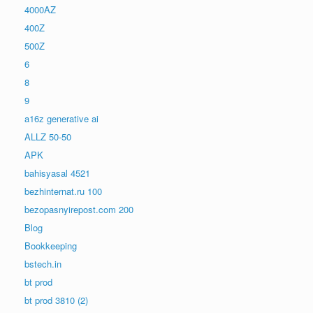
4000AZ
400Z
500Z
6
8
9
a16z generative ai
ALLZ 50-50
APK
bahisyasal 4521
bezhinternat.ru 100
bezopasnyirepost.com 200
Blog
Bookkeeping
bstech.in
bt prod
bt prod 3810 (2)