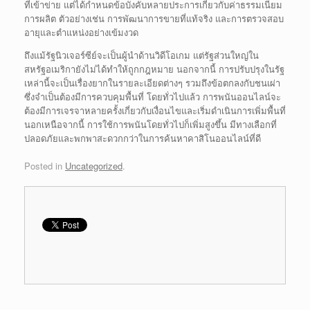
ที่เข้าข่าย แต่ได้กำหนดข้อบังคับหลายประการเกี่ยวกับค่าธรรมเนียม
การผลิต ตัวอย่างเช่น การพัฒนาการขายที่แท้จริง และการตรวจสอบ
อายุและตำแหน่งอย่างเข้มงวด
ถึงแม้รัฐนิวเจอร์ซีย์จะเป็นผู้นำด้านวิดีโอเกม แต่รัฐส่วนใหญ่ใน
สหรัฐอเมริกายังไม่ได้ทำให้ถูกกฎหมาย นอกจากนี้ การปรับปรุงในรัฐ
เหล่านี้จะเป็นเรื่องยากในรายละเอียดต่างๆ รวมถึงข้อตกลงกับชนเผ่า
ซึ่งจำเป็นต้องมีการควบคุมพื้นที่ โดยทั่วไปแล้ว การพนันออนไลน์จะ
ต้องมีการเจรจาหลายครั้งเกี่ยวกับเงื่อนไขและเริ่มดำเนินการเพิ่มพื้นที่
นอกเหนือจากนี้ การใช้การพนันโดยทั่วไปก็เพิ่มสูงขึ้น มีทางเลือกที่
ปลอดภัยและพกพาสะดวกกว่าในการค้นหาคาสิโนออนไลน์ที่ดี
Posted in
Uncategorized
.