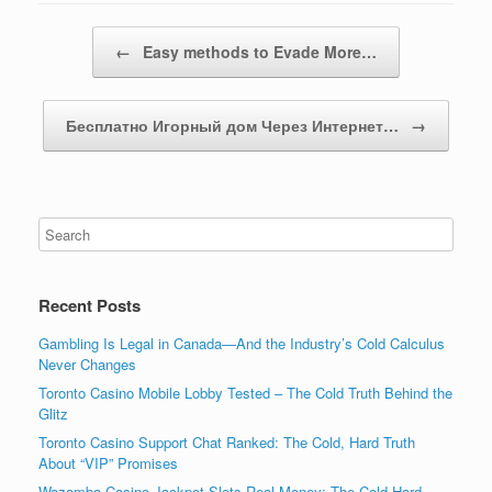
Post navigation
←
Easy methods to Evade More…
Бесплатно Игорный дом Через Интернет…
→
Recent Posts
Gambling Is Legal in Canada—And the Industry’s Cold Calculus
Never Changes
Toronto Casino Mobile Lobby Tested – The Cold Truth Behind the
Glitz
Toronto Casino Support Chat Ranked: The Cold, Hard Truth
About “VIP” Promises
Wazamba Casino Jackpot Slots Real Money: The Cold Hard