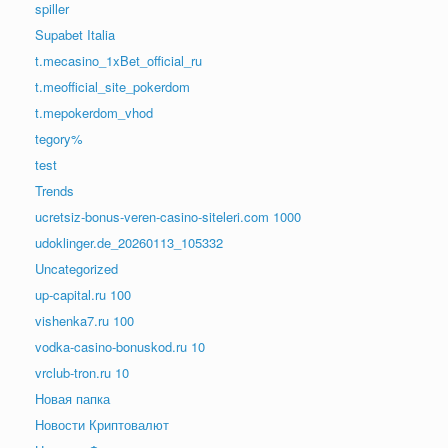
spiller
Supabet Italia
t.mecasino_1xBet_official_ru
t.meofficial_site_pokerdom
t.mepokerdom_vhod
tegory%
test
Trends
ucretsiz-bonus-veren-casino-siteleri.com 1000
udoklinger.de_20260113_105332
Uncategorized
up-capital.ru 100
vishenka7.ru 100
vodka-casino-bonuskod.ru 10
vrclub-tron.ru 10
Новая папка
Новости Криптовалют