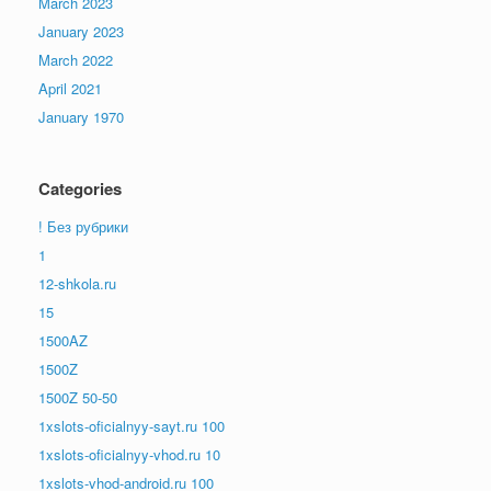
March 2023
January 2023
March 2022
April 2021
January 1970
Categories
! Без рубрики
1
12-shkola.ru
15
1500AZ
1500Z
1500Z 50-50
1xslots-oficialnyy-sayt.ru 100
1xslots-oficialnyy-vhod.ru 10
1xslots-vhod-android.ru 100