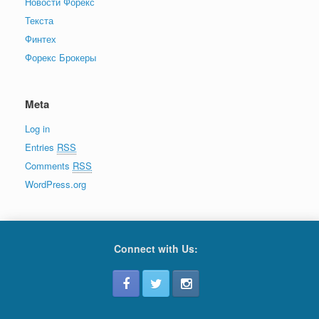
Новости Форекс
Текста
Финтех
Форекс Брокеры
Meta
Log in
Entries
RSS
Comments
RSS
WordPress.org
Connect with Us: