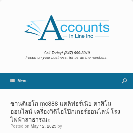
Call Today!
(647) 999-3919
Focus on your business, let us do the numbers.
Menu
ซานดิเอโก mc888 แคลิฟอร์เนีย คาสิโน
ออนไลน์ เครื่องวิดีโอโป๊กเกอร์ออนไลน์ โรง
ไฟฟ้าสาธารณะ
Posted on
May 12, 2025
by