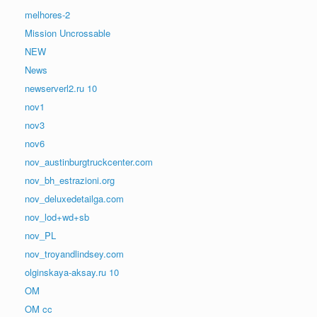
melhores-2
Mission Uncrossable
NEW
News
newserverl2.ru 10
nov1
nov3
nov6
nov_austinburgtruckcenter.com
nov_bh_estrazioni.org
nov_deluxedetailga.com
nov_lod+wd+sb
nov_PL
nov_troyandlindsey.com
olginskaya-aksay.ru 10
OM
OM cc