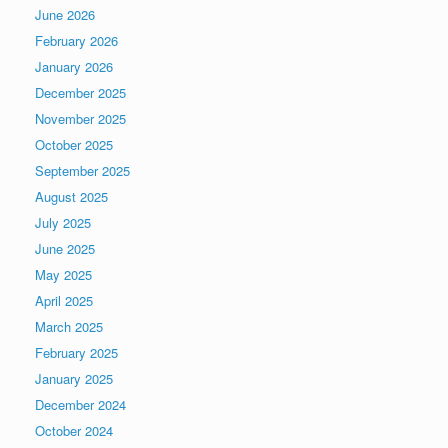
June 2026
February 2026
January 2026
December 2025
November 2025
October 2025
September 2025
August 2025
July 2025
June 2025
May 2025
April 2025
March 2025
February 2025
January 2025
December 2024
October 2024