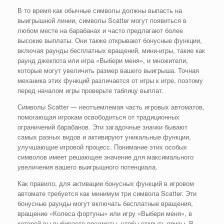
В то время как обычные символы должны выпасть на
выигрышной линии, символы Scatter могут появиться в
любом месте на барабанах и часто предлагают более
высокие выплаты. Они также открывают бонусные функции,
включая раунды бесплатных вращений, мини-игры, такие как
раунд джекпота или игра «Выбери меня», и множители,
которые могут увеличить размер вашего выигрыша. Точная
механика этих функций различается от игры к игре, поэтому
перед началом игры проверьте таблицу выплат.
Символы Scatter — неотъемлемая часть игровых автоматов,
помогающая игрокам освободиться от традиционных
ограничений барабанов. Эти загадочные значки бывают
самых разных видов и активируют уникальные функции,
улучшающие игровой процесс. Понимание этих особых
символов имеет решающее значение для максимального
увеличения вашего выигрышного потенциала.
Как правило, для активации бонусных функций в игровом
автомате требуется как минимум три символа Scatter. Эти
бонусные раунды могут включать бесплатные вращения,
вращение «Колеса фортуны» или игру «Выбери меня», в
которой вы выбираете предметы, чтобы открыть призы. В