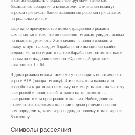
и как активировать специальные функции, такие как
бесплатные вращения и множители. Эти знания помогут
игрокам принимать более взвешенные решения при ставках
на реальные деньги.
Еще одно преимущество демонстрационного режима
заключается в том, что он позволяет игрокам увидеть шансы
на выигрыш джекпота. Хотя символ главного джекпота
присутствует на каждом барабане, его выпадение крайне
редкое. Если вы играете на трехбарабанном автомате, ваши
шансы на выпадение символа «Оранжевый джекпот»
составляют 1 к 64.
В демо-режиме игроки также могут проверить волатильность
игры и RTP (возврат игроку). Эти показатели важны для
разработки стратегии, поскольку они могут влиять на частоту
выигрышей и проигрышей, а также на то, сколько вы
выигрываете или проигрываете за спин. Наблюдение за
этими статистическими данными в демо-режиме позволит
вам определить, какие игры подходят вашему стилю игры и
банкроллу.
Символы рассеяния