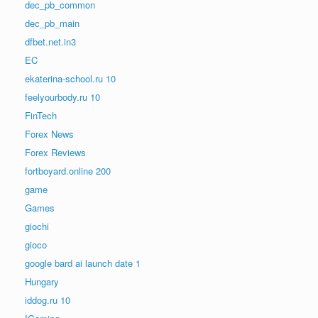
dec_pb_common
dec_pb_main
dfbet.net.in3
EC
ekaterina-school.ru 10
feelyourbody.ru 10
FinTech
Forex News
Forex Reviews
fortboyard.online 200
game
Games
giochi
gioco
google bard ai launch date 1
Hungary
iddog.ru 10