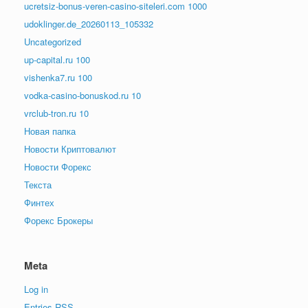
ucretsiz-bonus-veren-casino-siteleri.com 1000
udoklinger.de_20260113_105332
Uncategorized
up-capital.ru 100
vishenka7.ru 100
vodka-casino-bonuskod.ru 10
vrclub-tron.ru 10
Новая папка
Новости Криптовалют
Новости Форекс
Текста
Финтех
Форекс Брокеры
Meta
Log in
Entries
RSS