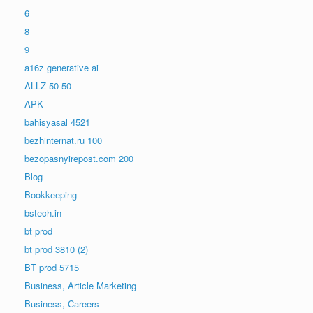
6
8
9
a16z generative ai
ALLZ 50-50
APK
bahisyasal 4521
bezhinternat.ru 100
bezopasnyirepost.com 200
Blog
Bookkeeping
bstech.in
bt prod
bt prod 3810 (2)
BT prod 5715
Business, Article Marketing
Business, Careers