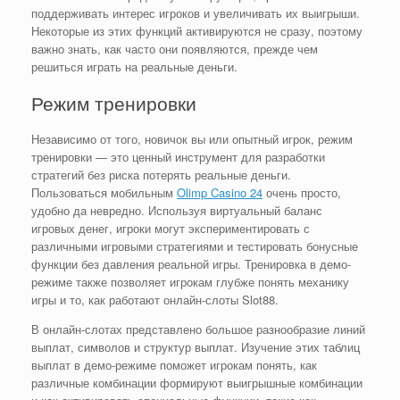
поддерживать интерес игроков и увеличивать их выигрыши.
Некоторые из этих функций активируются не сразу, поэтому
важно знать, как часто они появляются, прежде чем
решиться играть на реальные деньги.
Режим тренировки
Независимо от того, новичок вы или опытный игрок, режим
тренировки — это ценный инструмент для разработки
стратегий без риска потерять реальные деньги.
Пользоваться мобильным
Olimp Casino 24
очень просто,
удобно да невредно. Используя виртуальный баланс
игровых денег, игроки могут экспериментировать с
различными игровыми стратегиями и тестировать бонусные
функции без давления реальной игры. Тренировка в демо-
режиме также позволяет игрокам глубже понять механику
игры и то, как работают онлайн-слоты Slot88.
В онлайн-слотах представлено большое разнообразие линий
выплат, символов и структур выплат. Изучение этих таблиц
выплат в демо-режиме поможет игрокам понять, как
различные комбинации формируют выигрышные комбинации