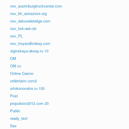
nov_austinburgtruckcenter.com
nov_bh_estrazioni.org
nov_deluxedetailga.com
nov_lod+wd+sb
nov_PL
nov_troyandlindsey.com
olginskaya-aksay.ru 10
OM
OM cc
Online Casino
ori9infarm.com2
ortokonovalov.ru 100
Post
propulsion2012.com 20
Public
ready_text
Sex