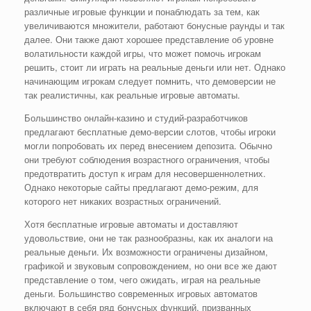
различные игровые функции и понаблюдать за тем, как
увеличиваются множители, работают бонусные раунды и так
далее. Они также дают хорошее представление об уровне
волатильности каждой игры, что может помочь игрокам
решить, стоит ли играть на реальные деньги или нет. Однако
начинающим игрокам следует помнить, что демоверсии не
так реалистичны, как реальные игровые автоматы.
Большинство онлайн-казино и студий-разработчиков
предлагают бесплатные демо-версии слотов, чтобы игроки
могли попробовать их перед внесением депозита. Обычно
они требуют соблюдения возрастного ограничения, чтобы
предотвратить доступ к играм для несовершеннолетних.
Однако некоторые сайты предлагают демо-режим, для
которого нет никаких возрастных ограничений.
Хотя бесплатные игровые автоматы и доставляют
удовольствие, они не так разнообразны, как их аналоги на
реальные деньги. Их возможности ограничены дизайном,
графикой и звуковым сопровождением, но они все же дают
представление о том, чего ожидать, играя на реальные
деньги. Большинство современных игровых автоматов
включают в себя ряд бонусных функций, призванных