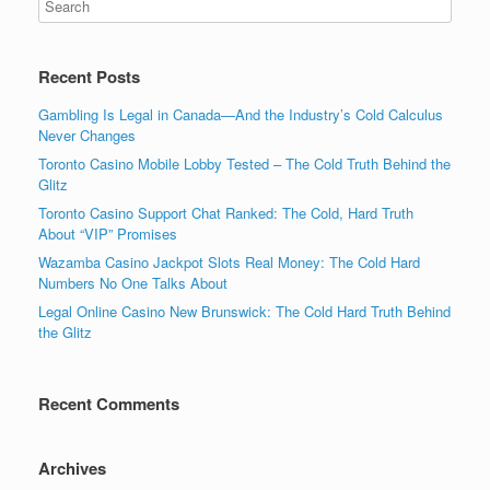
Recent Posts
Gambling Is Legal in Canada—And the Industry’s Cold Calculus
Never Changes
Toronto Casino Mobile Lobby Tested – The Cold Truth Behind the
Glitz
Toronto Casino Support Chat Ranked: The Cold, Hard Truth
About “VIP” Promises
Wazamba Casino Jackpot Slots Real Money: The Cold Hard
Numbers No One Talks About
Legal Online Casino New Brunswick: The Cold Hard Truth Behind
the Glitz
Recent Comments
Archives